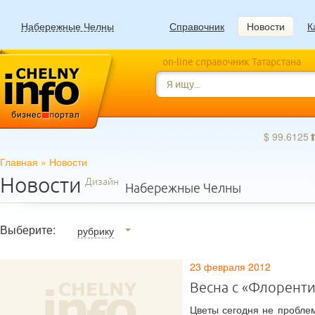
Набережные Челны
Справочник
Новости
К
on-line справочник Татарстана
$ 99.6125
Главная
»
Новости
Новости
Дизайн
Набережные Челны
Выберите:
рубрику
23 февраля 2012
Весна с «Флорент
Цветы сегодня не пробле