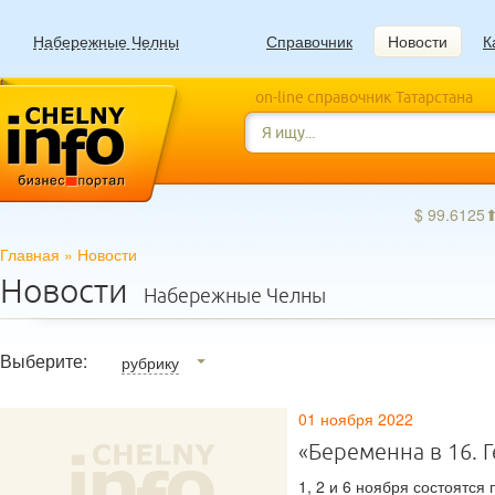
Набережные Челны
Справочник
Новости
К
on-line справочник Татарстана
$ 99.6125
Главная
»
Новости
Новости
Набережные Челны
Выберите:
рубрику
01 ноября 2022
«Беременна в 16. 
1, 2 и 6 ноября состоятся