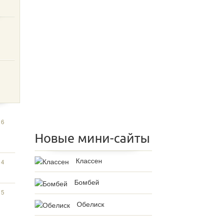
16
Новые мини-сайты
Классен
14
Бомбей
15
Обелиск