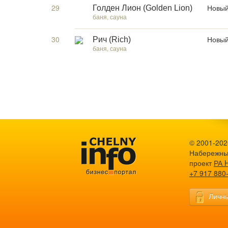
29
Новый
Голден Лион (Golden Lion)
баня, сауна
30
Новый
Рич (Rich)
баня, сауна
© 2001-2026
Набережны
проект
РА 
+7 917 880
Личны