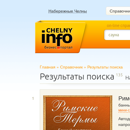
Набережные Челны
Справочн
on-line спр
Главная
»
Справочник
»
Результаты поиска
Результаты поиска
135
Н
1
Рим
банны
мини-с
Автод
напро