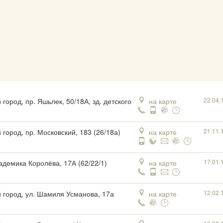
22.04.
город, пр. Яшьлек, 50/18А, зд. детского
на карте
21.11.
 город, пр. Московский, 183 (26/18а)
на карте
17.01.
кадемика Королёва, 17А (62/22/1)
на карте
12.02.
 город, ул. Шамиля Усманова, 17а
на карте