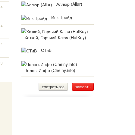
Аллюр (Allur)
14
Инк-Трейд
14
Хоткей, Горячий Ключ (HotKey)
14
СТиВ
13
Челны.Инфо (Chelny.info)
смотреть все
заказать