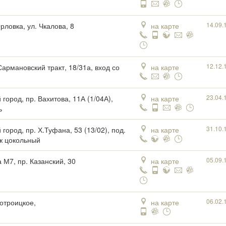
14.09.
рловка, ул. Чкалова, 8
на карте
12.12.
Сармановский тракт, 18/31а, вход со
на карте
23.04.
город, пр. Вахитова, 11А (1/04А),
на карте
ь
31.10.
город, пр. Х.Туфана, 53 (13/02), под.
на карте
аж цокольный
05.09.
 М7, пр. Казанский, 30
на карте
06.02.
вотроицкое,
на карте