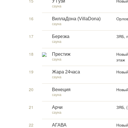
15
Новый
У Гузи
сауна
16
Орловк
ВиллаДона (VillaDona)
сауна
17
ЗЯБ, 
Березка
сауна
18
Новый 
Престиж
сауна
этаж
19
Новый
Жара 24часа
сауна
20
Новый
Венеция
сауна
21
ЗЯБ, 
Арчи
сауна
22
Новый 
АГАВА