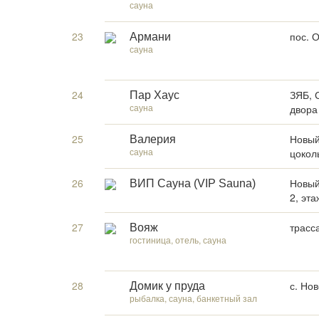
сауна
23
пос. О
Армани
сауна
24
ЗЯБ, 
Пар Хаус
сауна
двора
25
Новый 
Валерия
сауна
цокол
26
Новый 
ВИП Сауна (VIP Sauna)
2, эт
27
трасса
Вояж
гостиница, отель, сауна
28
с. Но
Домик у пруда
рыбалка, сауна, банкетный зал