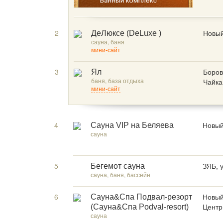
2
Новый
ДеЛюксе (DeLuxe )
сауна, баня
мини-сайт
3
Боров
Ял
баня, база отдыха
Чайка
мини-сайт
4
Новый
Сауна VIP на Беляева
сауна
5
ЗЯБ, 
Бегемот сауна
сауна, баня, бассейн
6
Новый
Сауна&Спа Подвал-резорт
Центр
(Сауна&Спа Podval-resort)
сауна