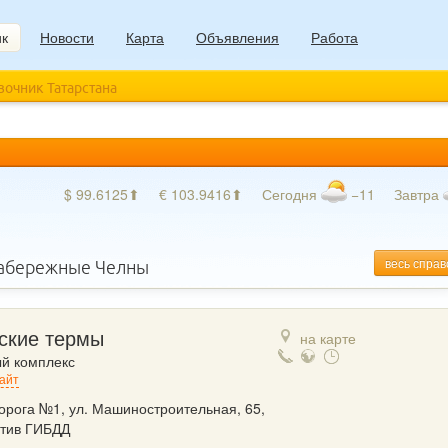
ик
Новости
Карта
Объявления
Работа
авочник Татарстана
$ 99.6125⬆
€ 103.9416⬆
Сегодня
−11
Завтра
весь справ
абережные Челны
ские термы
на карте
й комплекс
айт
орога №1, ул. Машиностроительная, 65,
тив ГИБДД