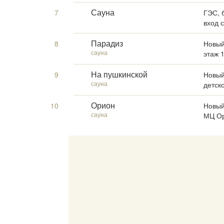
7
ГЭС, 
Сауна
вход 
8
Новый 
Парадиз
сауна
этаж 
9
Новый 
На пушкинской
сауна
детск
10
Новый
Орион
сауна
МЦ О