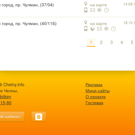
14.08.
 город, пр. Чулман, (37/04)
на карте
18.10.
 город, пр. Чулман, (40/11Б)
на карте
1
2
3
4
5
 Chelny.info
Реклама
е Челны,
Мини-сайты
Hotkey
О проекте
-15-80
Гостевая
й кабинет