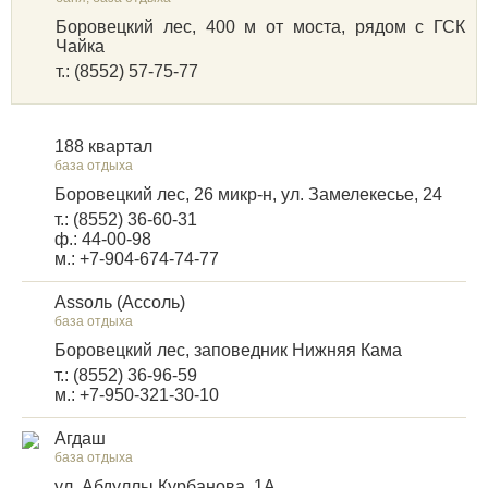
Боровецкий лес, 400 м от моста, рядом с ГСК
Чайка
т.: (8552) 57-75-77
188 квартал
база отдыха
Боровецкий лес, 26 микр-н, ул. Замелекесье, 24
т.: (8552) 36-60-31
ф.: 44-00-98
м.: +7-904-674-74-77
Аssoль (Ассоль)
база отдыха
Боровецкий лес, заповедник Нижняя Кама
т.: (8552) 36-96-59
м.: +7-950-321-30-10
Агдаш
база отдыха
ул. Абдуллы Курбанова, 1А