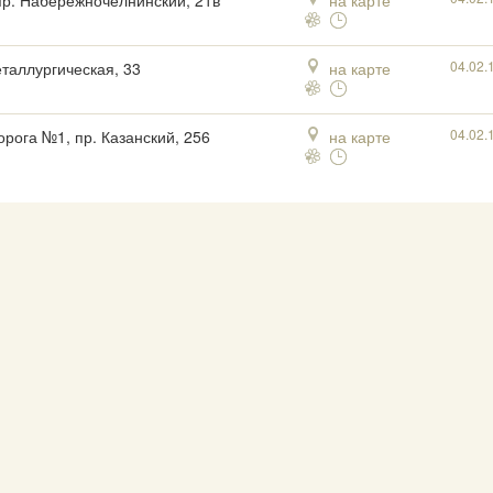
пр. Набережночелнинский, 21в
на карте
04.02.
еталлургическая, 33
на карте
04.02.
орога №1, пр. Казанский, 256
на карте