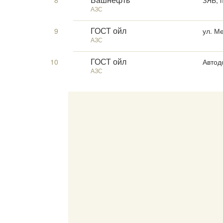
8
ЗЯБ, 
Башнефть
АЗС
9
ул. М
ГОСТ ойл
АЗС
10
Автод
ГОСТ ойл
АЗС