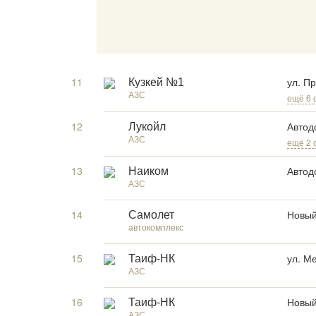
11
ул. П
Кузкей №1
АЗС
ещё 6 
12
Автод
Лукойл
АЗС
ещё 2
13
Автод
Наиком
АЗС
14
Новый
Самолет
автокомплекс
15
ул. М
Таиф-НК
АЗС
16
Новый
Таиф-НК
АЗС