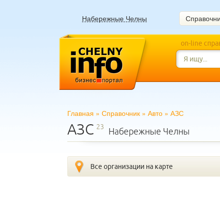
Набережные Челны
Справочн
on-line спр
Главная
»
Справочник
»
Авто
»
АЗС
АЗС
23
Набережные Челны
Все организации на карте