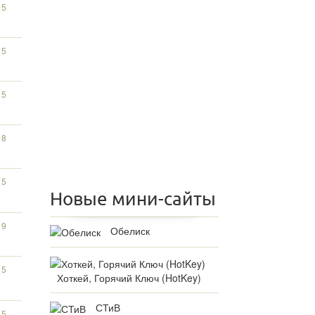
15
15
15
18
15
Новые мини-сайты
19
Обелиск
15
Хоткей, Горячий Ключ (HotKey)
СТиВ
15