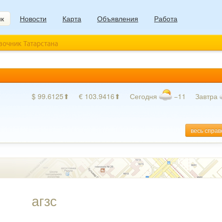
ик
Новости
Карта
Объявления
Работа
авочник Татарстана
$ 99.6125⬆
€ 103.9416⬆
Сегодня
−11
Завтра
весь справ
агзс