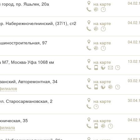
04.02.
 город, пр. Яшьлек, 20а
на карте
04.02.
пр. Набережночелнинский, (37/1), ст2
на карте
04.02.
ашиностроительная, 97
на карте
13.02.
а М7, Москва-Уфа 1068 км
на карте
03.02.
азанский, Авторемонтная, 34
на карте
филиалов
30.04.
ул. Старосармановская, 2
на карте
04.02.
ехническая, 35
на карте
 филиала
04.02.