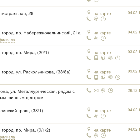
04.02.
агистральная, 28
на карте
04.02.
 город, пр. Набережночелнинский, 21а
на карте
 филиала
03.02.
город, пр. Мира, (20/1)
на карте
03.02.
 город, ул. Раскольникова, (38/8а)
на карте
26.12.
она, ул. Металлургическая, рядом с
вым шинным центром
04.02.
линский тракт, (38/1)
на карте
04.02.
город, пр. Мира, (9/1/2)
на карте
 филиала