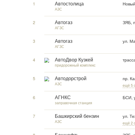
1
Новый
Автостолица
АЗС
2
ЗЯБ, 
Автогаз
АГЗС
3
ул. М
Автогаз
АГЗС
4
трасс
АвтоДвор Кузкей
придорожный комплекс
5
пр. К
Автодорстрой
АЗС
ещё 5 
6
БСИ, 
АГНКС
заправочная станция
7
ул. Т
Башкирский бензин
АЗС
ещё 2