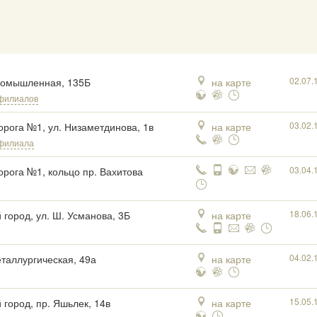
02.07.
ромышленная, 135Б
на карте
филиалов
03.02.
орога №1, ул. Низаметдинова, 1в
на карте
 филиала
03.04.
орога №1, кольцо пр. Вахитова
18.06.
 город, ул. Ш. Усманова, 3Б
на карте
04.02.
еталлургическая, 49а
на карте
15.05.
 город, пр. Яшьлек, 14в
на карте