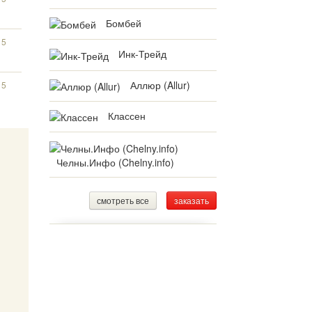
Бомбей
15
Инк-Трейд
Аллюр (Allur)
15
Классен
Челны.Инфо (Chelny.info)
смотреть все
заказать