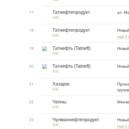
17
ул. М
Татнефтепродукт
АЗС
18
Новый
Татнефтепродукт
АЗС
ещё 4
19
Новый 
Татнефть (Tatneft)
АЗС
20
Новый
Татнефть (Tatneft)
АЗС
21
Промз
Хазарис
АЗС
грузо
22
Мензе
Челны
АЗС
23
Новый 
Чулманнефтепродукт
АЗС
ещё 2