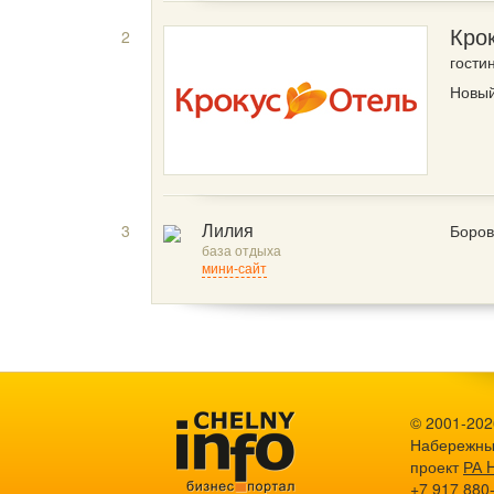
2
Кро
гости
Новый
3
Боров
Лилия
база отдыха
мини-сайт
© 2001-2026
Набережны
проект
РА 
+7 917 880