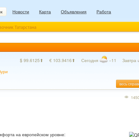
ик
Новости
Карта
Объявления
Работа
авочник Татарстана
$ 99.6125⬆
€ 103.9416⬆
Сегодня
−11
Завтра
Зури
весь справ
145
форта на европейском уровне: