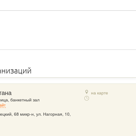
анизаций
тана
на карте
ница, банкетный зал
айт
ецкий, 68 микр-н, ул. Нагорная, 10,
1