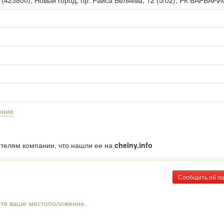
ы
(
423800
),
Новый город, пр. Раиса Беляева, 12 (5/02), РК БАРБАРИ
ение
ителям компании, что нашли ее на
chelny.info
Сообщить об о
рте ваше местоположение.