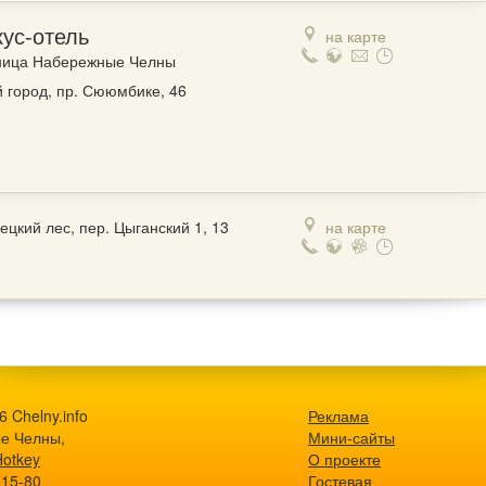
кус-отель
на карте
ница Набережные Челны
 город, пр. Сююмбике, 46
ецкий лес, пер. Цыганский 1, 13
на карте
 Chelny.info
Реклама
е Челны,
Мини-сайты
Hotkey
О проекте
-15-80
Гостевая