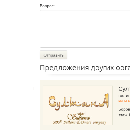
Вопрос:
Отправить
Предложения других орг
1
Сул
гости
мини-с
Боров
этаж 