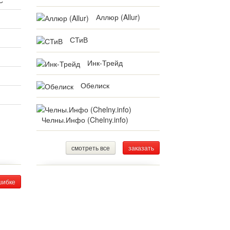
С
Аллюр (Allur)
СТиВ
Инк-Трейд
Обелиск
Челны.Инфо (Chelny.info)
смотреть все
заказать
шибке