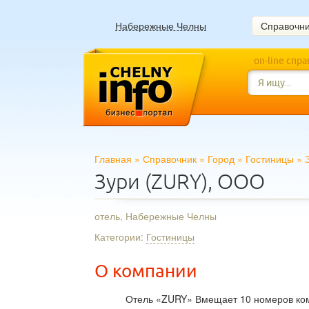
Набережные Челны
Справочн
on-line спр
Главная
»
Справочник
»
Город
»
Гостиницы
»
Зури (ZURY), ООО
отель, Набережные Челны
Категории:
Гостиницы
О компании
Отель «ZURY» Вмещает 10 номеров ком