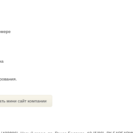
омере
на
рования.
ать мини сайт компании