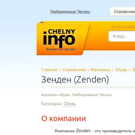
Набережные Челны
Справочн
on-line спр
Главная
»
Справочник
»
Магазины
»
Обувь
»
З
Зенден (Zenden)
магазин обуви, Набережные Челны
Категории:
Обувь
О компании
Компания Zenden - это производитель и