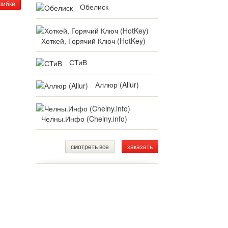
шибке
Обелиск
Хоткей, Горячий Ключ (HotKey)
СТиВ
Аллюр (Allur)
Челны.Инфо (Chelny.info)
смотреть все
заказать