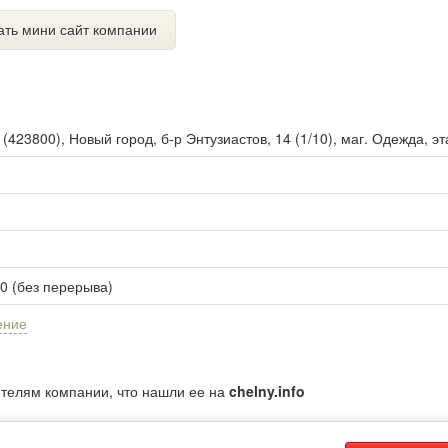
ать мини сайт компании
ы
(
423800
),
Новый город, б-р Энтузиастов, 14 (1/10), маг. Одежда, эт
00 (без перерыва)
ение
ителям компании, что нашли ее на
chelny.info