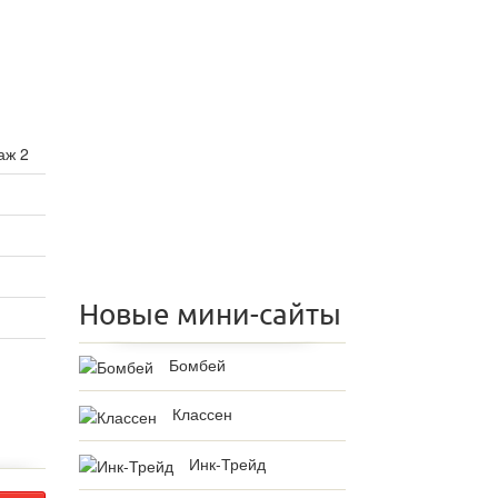
аж 2
Новые мини-сайты
Бомбей
Классен
Инк-Трейд