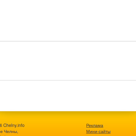
 Chelny.info
Реклама
е Челны,
Мини-сайты