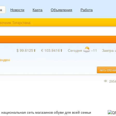
ик
Новости
Карта
Объявления
Работа
авочник Татарстана
$ 99.6125⬆
€ 103.9416⬆
Сегодня
−11
Завтра
енден
весь справ
295
 национальная сеть магазинов обуви для всей семьи