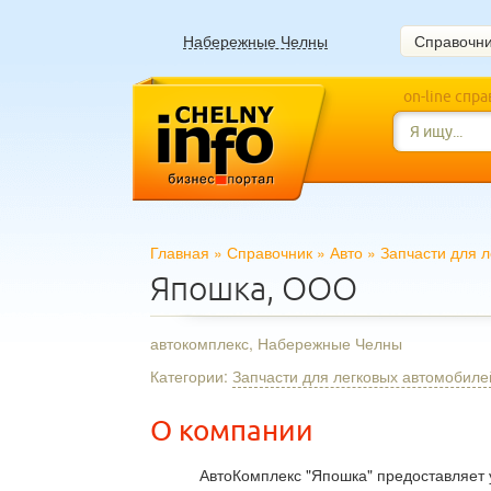
Набережные Челны
Справочн
on-line спр
Главная
»
Справочник
»
Авто
»
Запчасти для 
Япошка, ООО
автокомплекс, Набережные Челны
Категории:
Запчасти для легковых автомобиле
О компании
АвтоКомплекс "Япошка" предоставляет у