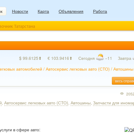
ик
Новости
Карта
Объявления
Работа
авочник Татарстана
$ 99.6125⬆
€ 103.9416⬆
Сегодня
−11
Завтра
легковых автомобилей
/
Автосервис легковых авто (СТО)
/
Автошины
весь справ
205
й
,
Автосервис легковых авто (СТО)
,
Автошины
,
Запчасти для инома
слуги в сфере авто: