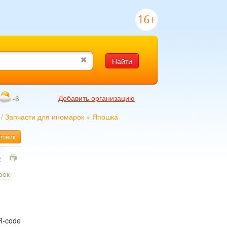
16+
Найти
Добавить организацию
-6
/
Запчасти для иномарок
»
Япошка
очник
2
рок