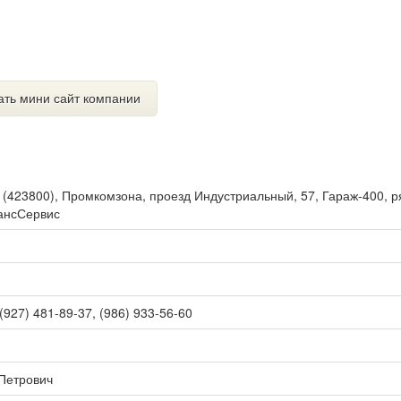
ать мини сайт компании
ы
(
423800
),
Промкомзона, проезд Индустриальный, 57, Гараж-400, 
ансСервис
 (927) 481-89-37, (986) 933-56-60
Петрович