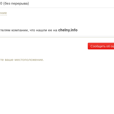
00 (без перерыва)
ение
ителям компании, что нашли ее на
chelny.info
Сообщить об о
рте ваше местоположение.