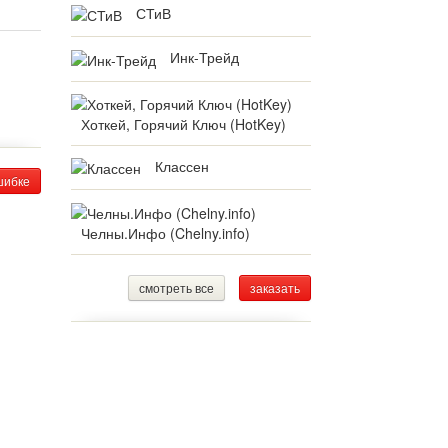
СТиВ
Инк-Трейд
Хоткей, Горячий Ключ (HotKey)
Классен
шибке
Челны.Инфо (Chelny.info)
смотреть все
заказать