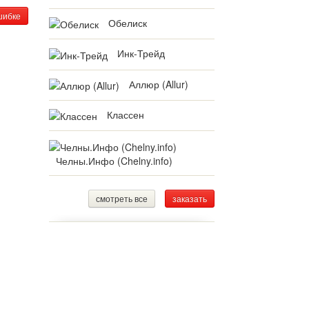
шибке
Обелиск
Инк-Трейд
Аллюр (Allur)
Классен
Челны.Инфо (Chelny.info)
смотреть все
заказать