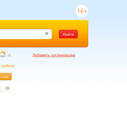
16+
Найти
Добавить организацию
-6
у району
очник
6