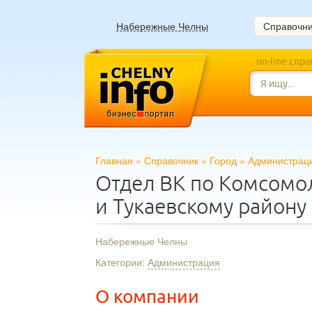
Набережные Челны
Справочн
on-line спр
Главная
»
Справочник
»
Город
»
Администрац
Отдел ВК по Комсомол
и Тукаевскому району
Набережные Челны
Категории:
Администрация
О компании