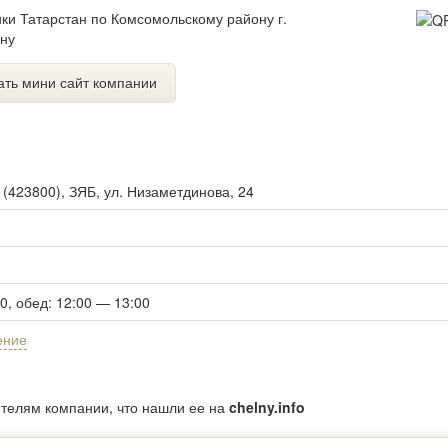
ки Татарстан по Комсомольскому району г.
ну
ать мини сайт компании
ы
(
423800
),
ЗЯБ, ул. Низаметдинова, 24
00, обед: 12:00 — 13:00
ение
ителям компании, что нашли ее на
chelny.info