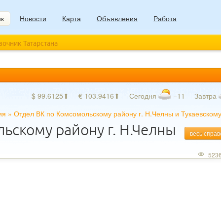
ик
Новости
Карта
Объявления
Работа
авочник Татарстана
$ 99.6125⬆
€ 103.9416⬆
Сегодня
−11
Завтра
ия
»
Отдел ВК по Комсомольскому району г. Н.Челны и Тукаевском
ьскому району г. Н.Челны
весь справ
523