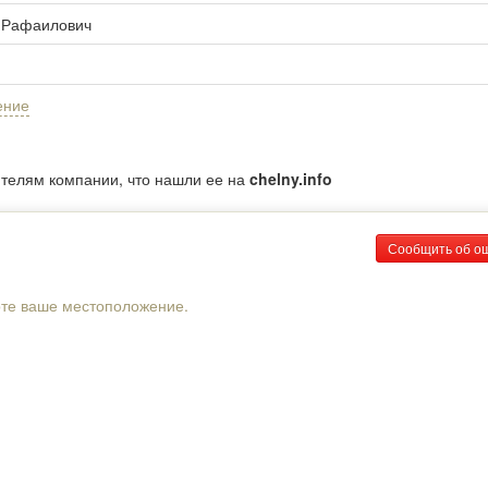
 Рафаилович
ение
ителям компании, что нашли ее на
chelny.info
Сообщить об о
рте ваше местоположение.