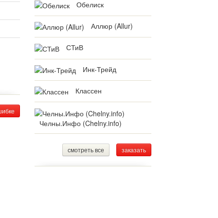
Обелиск
Аллюр (Allur)
СТиВ
Инк-Трейд
Классен
шибке
Челны.Инфо (Chelny.info)
смотреть все
заказать