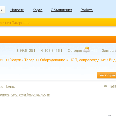
ик
Новости
Карта
Объявления
Работа
авочник Татарстана
$ 99.6125⬆
€ 103.9416⬆
Сегодня
−11
Завтра
зины
/
Услуги
/
Товары
/
Оборудование
»
ЧОП, сопровождение
/
Вид
весь справ
ные Челны
105
ение, системы безопасности