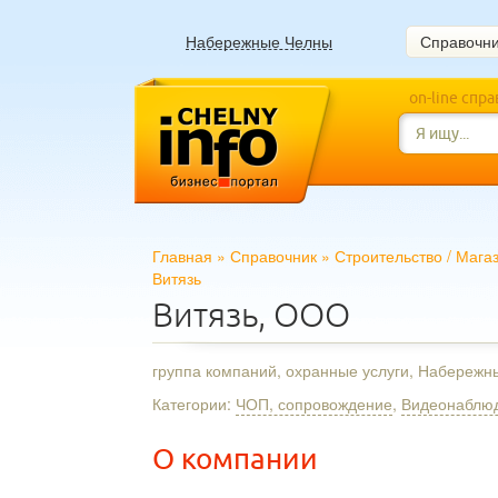
Набережные Челны
Справочн
on-line спр
Главная
»
Справочник
»
Строительство
/
Мага
Витязь
Витязь, ООО
группа компаний, охранные услуги, Набереж
Категории:
ЧОП, сопровождение
,
Видеонаблюд
О компании