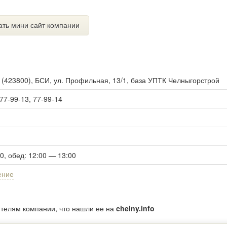
ать мини сайт компании
ы
(
423800
),
БСИ, ул. Профильная, 13/1, база УПТК Челныгорстрой
 77-99-13, 77-99-14
00, обед: 12:00 — 13:00
ение
ителям компании, что нашли ее на
chelny.info