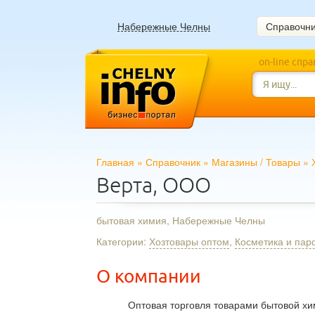
Набережные Челны
Справочн
on-line спр
Главная
»
Справочник
»
Магазины
/
Товары
»
Верта, ООО
бытовая химия, Набережные Челны
Категории:
Хозтовары оптом
,
Косметика и па
О компании
Оптовая торговля товарами бытовой хи