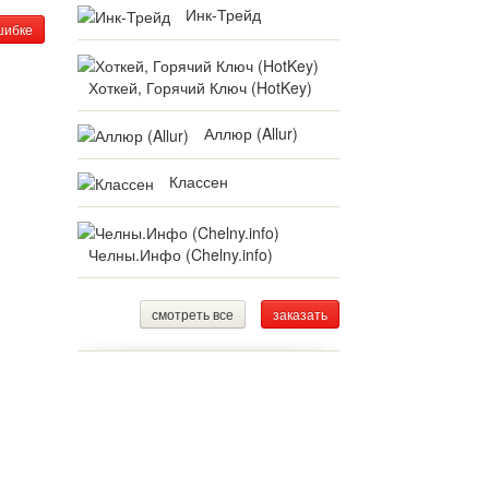
Инк-Трейд
шибке
Хоткей, Горячий Ключ (HotKey)
Аллюр (Allur)
Классен
Челны.Инфо (Chelny.info)
смотреть все
заказать