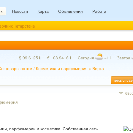
ик
Новости
Карта
Объявления
Работа
авочник Татарстана
$ 99.6125⬆
€ 103.9416⬆
Сегодня
−11
Завтра
Хозтовары оптом
/
Косметика и парфюмерия
»
Верта
весь справ
685
рфюмерия
мии, парфюмерии и косметики. Собственная сеть