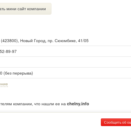
ать мини сайт компании
ы
(
423800
),
Новый Город, пр. Сююмбике, 41/05
 52-89-97
00 (без перерыва)
ение
ителям компании, что нашли ее на
chelny.info
Сообщить об о