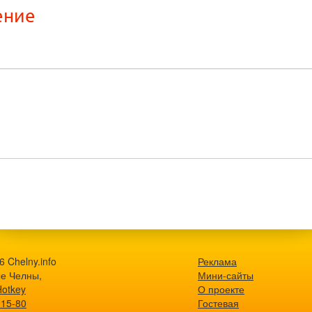
ение
 Chelny.info
Реклама
е Челны,
Мини-сайты
Hotkey
О проекте
-15-80
Гостевая