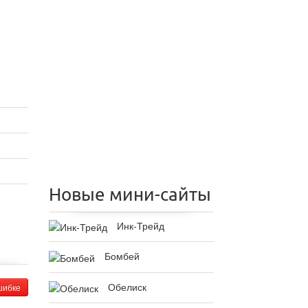
Новые мини-сайты
Инк-Трейд
Бомбей
Обелиск
шибке