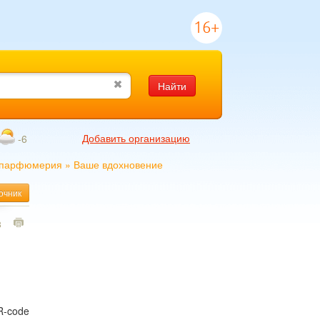
16+
Найти
Добавить организацию
-6
 парфюмерия
»
Ваше вдохновение
очник
3