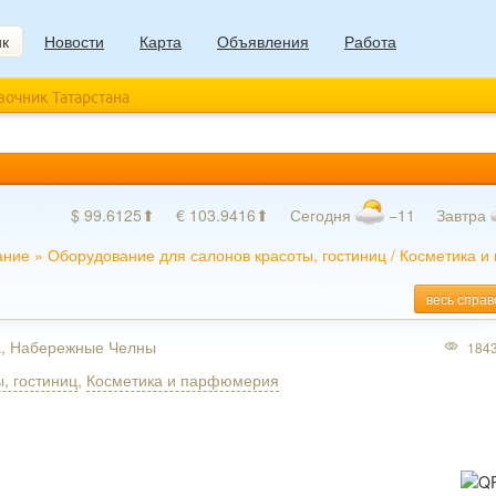
ик
Новости
Карта
Объявления
Работа
авочник Татарстана
$ 99.6125⬆
€ 103.9416⬆
Сегодня
−11
Завтра
ание
»
Оборудование для салонов красоты, гостиниц
/
Косметика и
весь справ
ка, Набережные Челны
184
, гостиниц
,
Косметика и парфюмерия