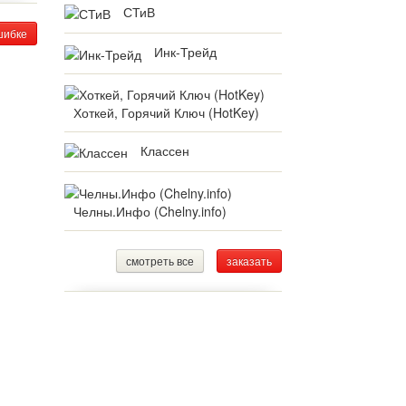
СТиВ
шибке
Инк-Трейд
Хоткей, Горячий Ключ (HotKey)
Классен
Челны.Инфо (Chelny.info)
смотреть все
заказать