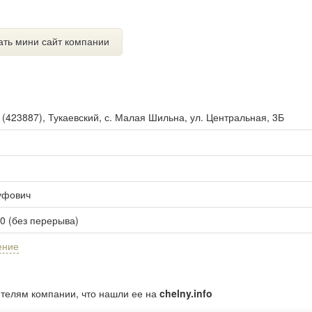
ать мини сайт компании
ы
(
423887
),
Тукаевский, с. Малая Шильна, ул. Центральная, 3Б
уфович
00 (без перерыва)
ение
ителям компании, что нашли ее на
chelny.info