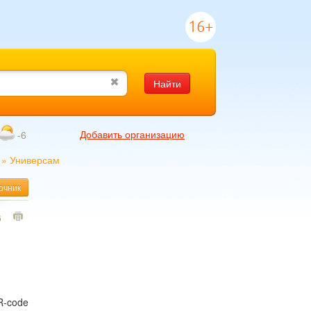
16+
Найти
Добавить организацию
-6
»
Универсам
очник
6