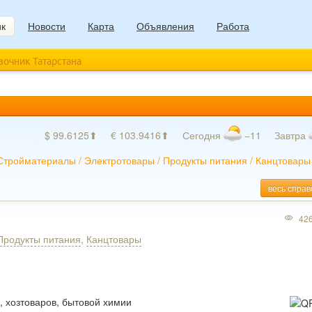
ик
Новости
Карта
Объявления
Работа
авочник Татарстана
$ 99.6125⬆
€ 103.9416⬆
Сегодня
−11
Завтра
Стройматериалы
/
Электротовары
/
Продукты питания
/
Канцтовары
весь справ
42
Продукты питания
,
Канцтовары
, хозтоваров, бытовой химии