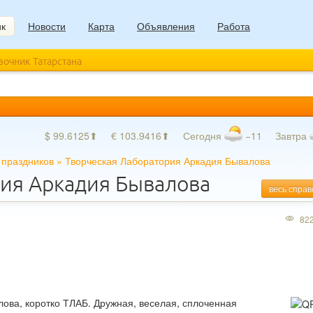
ик
Новости
Карта
Объявления
Работа
авочник Татарстана
$ 99.6125⬆
€ 103.9416⬆
Сегодня
−11
Завтра
 праздников
»
Творческая Лаборатория Аркадия Бывалова
рия Аркадия Бывалова
весь справ
82
ова, коротко ТЛАБ. Дружная, веселая, сплоченная