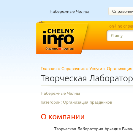
Набережные Челны
Справочн
on-line спр
Главная
»
Справочник
»
Услуги
»
Организация
Творческая Лаборато
Набережные Челны
Категории:
Организация праздников
О компании
Творческая Лаборатория Аркадия Бывал