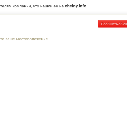
ителям компании, что нашли ее на
chelny.info
Сообщить об о
рте ваше местоположение.