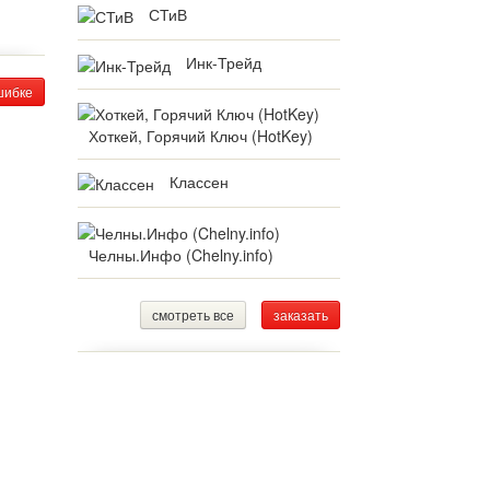
СТиВ
Инк-Трейд
шибке
Хоткей, Горячий Ключ (HotKey)
Классен
Челны.Инфо (Chelny.info)
смотреть все
заказать