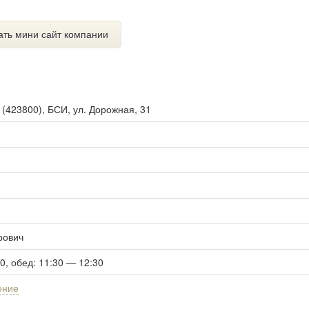
ать мини сайт компании
ы
(
423800
),
БСИ, ул. Дорожная, 31
рович
30, обед: 11:30 — 12:30
ение