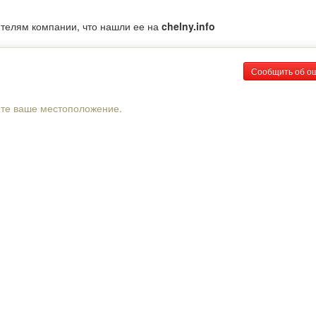
ителям компании, что нашли ее на
chelny.info
Сообщить об о
рте ваше местоположение.