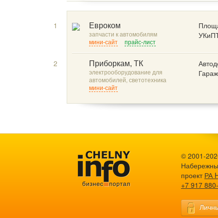
1
Площа
Евроком
запчасти к автомобилям
УКиП
мини-сайт
прайс-лист
2
Автод
Приборкам, ТК
электрооборудование для
Гараж
автомобилей, светотехника
мини-сайт
© 2001-2026
Набережны
проект
РА 
+7 917 880
Личны