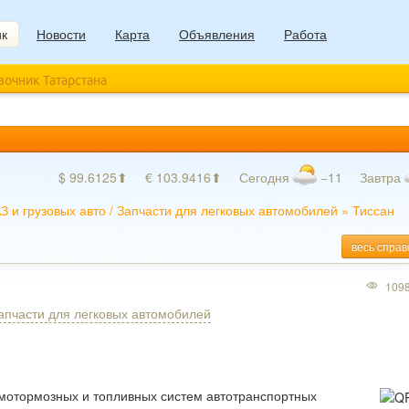
ик
Новости
Карта
Объявления
Работа
авочник Татарстана
$ 99.6125⬆
€ 103.9416⬆
Сегодня
−11
Завтра
З и грузовых авто
/
Запчасти для легковых автомобилей
»
Тиссан
весь справ
109
апчасти для легковых автомобилей
мотормозных и топливных систем автотранспортных