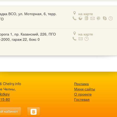
дка ВСО, ул. Моторная, 6, терр.
на карте
ТО
орога 1, пр. Казанский, 226, ПГО
на карте
-2000, гараж 22, бокс 0
 Chelny.info
Реклама
е Челны,
Мини-сайты
Hotkey
О проекте
-15-80
Гостевая
й кабинет