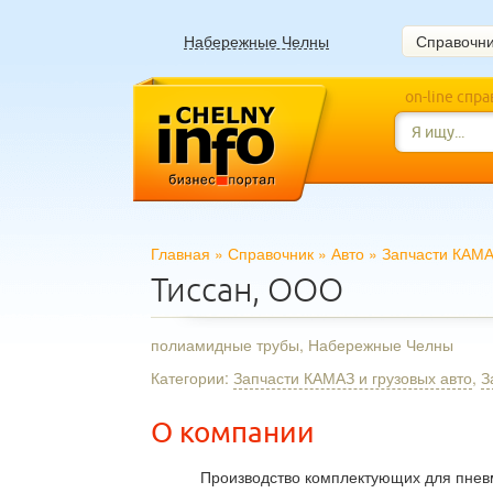
Набережные Челны
Справочн
on-line спр
Главная
»
Справочник
»
Авто
»
Запчасти КАМА
Тиссан, ООО
полиамидные трубы, Набережные Челны
Категории:
Запчасти КАМАЗ и грузовых авто
,
З
О компании
Производство комплектующих для пнев