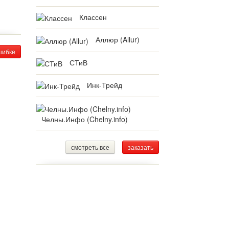
Классен
Аллюр (Allur)
шибке
СТиВ
Инк-Трейд
Челны.Инфо (Chelny.info)
смотреть все
заказать