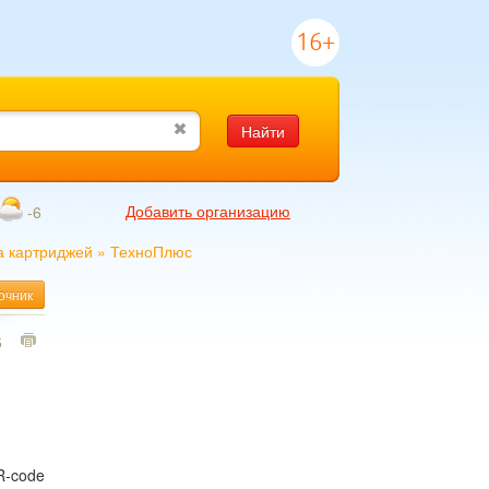
16+
Найти
Добавить организацию
-6
а картриджей
»
ТехноПлюс
очник
5