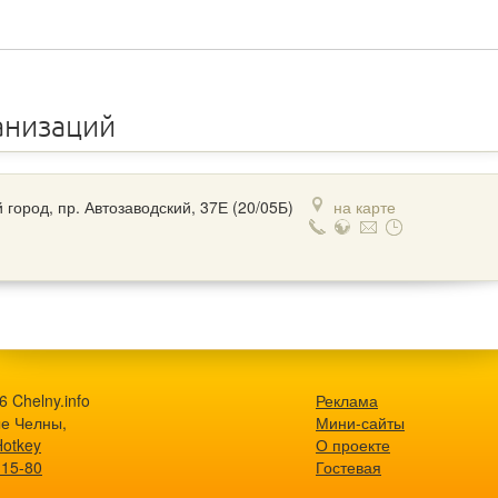
анизаций
 город, пр. Автозаводский, 37Е (20/05Б)
на карте
 Chelny.info
Реклама
е Челны,
Мини-сайты
Hotkey
О проекте
-15-80
Гостевая