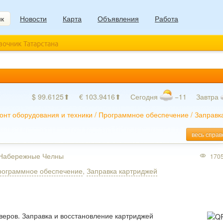
ик
Новости
Карта
Объявления
Работа
авочник Татарстана
$ 99.6125⬆
€ 103.9416⬆
Сегодня
−11
Завтра
онт оборудования и техники
/
Программное обеспечение
/
Заправк
весь справ
, Набережные Челны
170
рограммное обеспечение
,
Заправка картриджей
веров. Заправка и восстановление картриджей