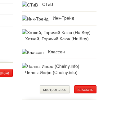
СТиВ
Инк-Трейд
Хоткей, Горячий Ключ (HotKey)
Классен
Челны.Инфо (Chelny.info)
шибке
смотреть все
заказать