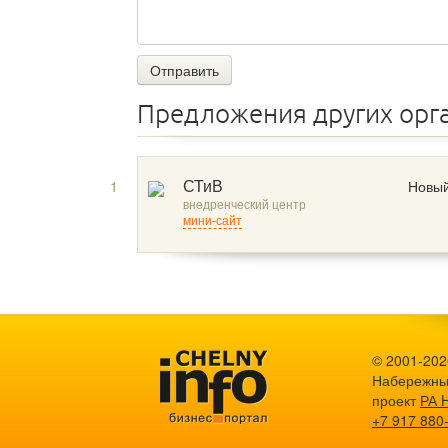
Отправить
Предложения других орг
1
Новый
СТиВ
внедренческий центр
мини-сайт
© 2001-2026
Набережны
проект
РА 
+7 917 880