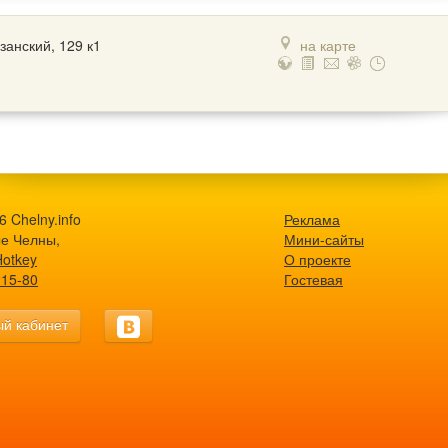
азанский, 129 к1
на карте
 Chelny.info
Реклама
е Челны,
Мини-сайты
Hotkey
О проекте
-15-80
Гостевая
й кабинет