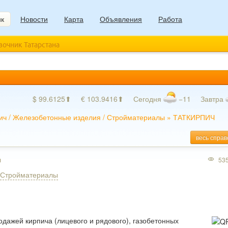
ик
Новости
Карта
Объявления
Работа
авочник Татарстана
$ 99.6125⬆
€ 103.9416⬆
Сегодня
−11
Завтра
ич
/
Железобетонные изделия
/
Стройматериалы
»
ТАТКИРПИЧ
весь справ
ы
53
Стройматериалы
ажей кирпича (лицевого и рядового), газобетонных