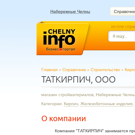
Набережные Челны
Справочн
on-line спр
Главная
»
Справочник
»
Строительство
»
Кирп
ТАТКИРПИЧ, ООО
магазин стройматериалов, Набережные Челн
Категории:
Кирпич
,
Железобетонные изделия
,
О компании
Компания "ТАТКИРПИЧ" занимается прод