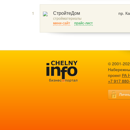
1
пр. К
СтройтеДом
стройматериалы
мини-сайт
прайс-лист
© 2001-2026
Набережны
проект
РА 
+7 917 880
Личны