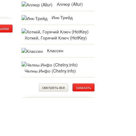
Аллюр (Allur)
Инк-Трейд
шибке
Хоткей, Горячий Ключ (HotKey)
Классен
Челны.Инфо (Chelny.info)
смотреть все
заказать