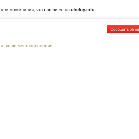
ителям компании, что нашли ее на
chelny.info
Сообщить об о
рте ваше местоположение.