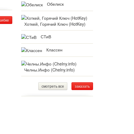
Обелиск
шибке
Хоткей, Горячий Ключ (HotKey)
СТиВ
Классен
Челны.Инфо (Chelny.info)
смотреть все
заказать