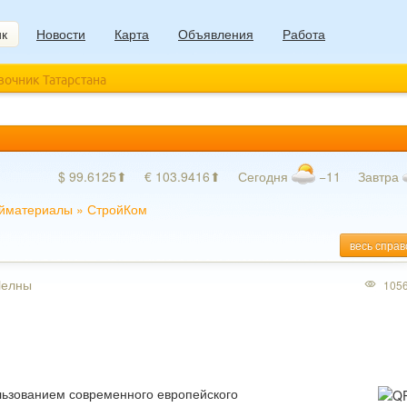
ик
Новости
Карта
Объявления
Работа
авочник Татарстана
$ 99.6125⬆
€ 103.9416⬆
Сегодня
−11
Завтра
йматериалы
»
СтройКом
весь справ
Челны
105
льзованием современного европейского