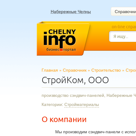
Набережные Челны
Справочн
on-line спр
Главная
»
Справочник
»
Строительство
»
Стро
СтройКом, ООО
производство сэндвич-панелей, Набережные 
Категории:
Стройматериалы
О компании
Мы производим сэндвич-панели с испо