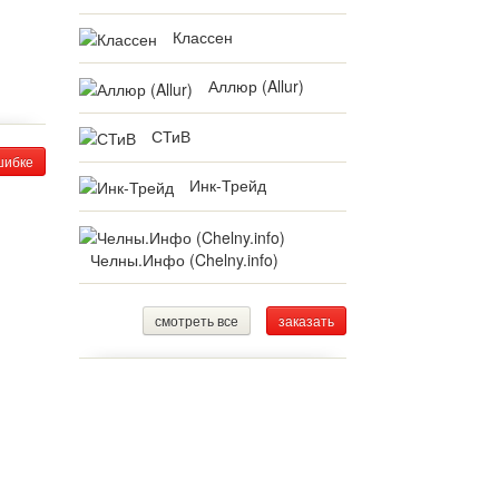
Классен
Аллюр (Allur)
СТиВ
шибке
Инк-Трейд
Челны.Инфо (Chelny.info)
смотреть все
заказать