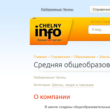
Набережные Челны
Справочн
on-line спр
Главная
»
Справочник
»
Образование
»
Школы
Средняя общеобразов
Набережные Челны
Категории:
Школы, лицеи и гимназии
О компании
В школе созданы общеобразовательны