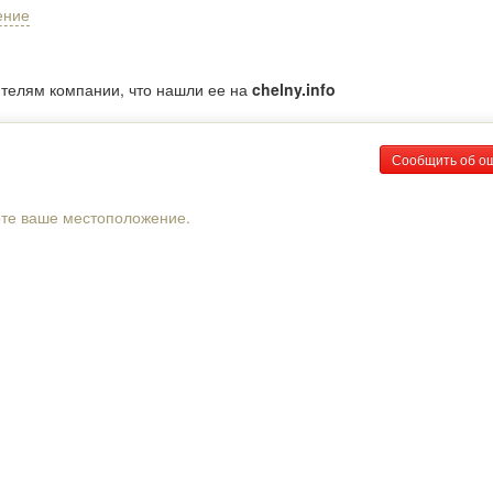
ение
ителям компании, что нашли ее на
chelny.info
Сообщить об о
рте ваше местоположение.