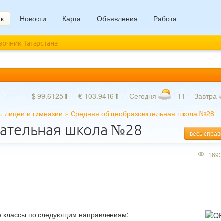
ик
Новости
Карта
Объявления
Работа
авочник Татарстана
$ 99.6125⬆
€ 103.9416⬆
Сегодня
−11
Завтра
, лицеи и гимназии
»
Средняя общеобразовательная школа №28
ательная школа №28
весь справ
169
е классы по следующим направлениям: