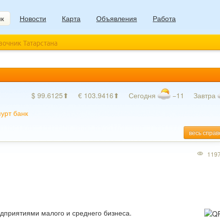
ик
Новости
Карта
Объявления
Работа
авочник Татарстана
$ 99.6125⬆
€ 103.9416⬆
Сегодня
−11
Завтра
урт банк
весь справ
119
едприятиями малого и среднего бизнеса.