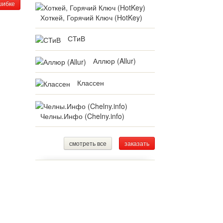
шибке
Хоткей, Горячий Ключ (HotKey)
СТиВ
Аллюр (Allur)
Классен
Челны.Инфо (Chelny.info)
смотреть все
заказать