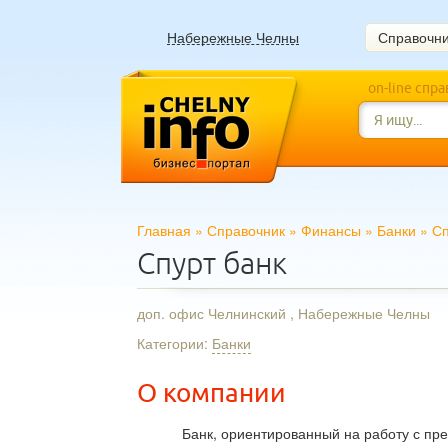
Набережные Челны
Справочн
on-line спр
Главная
»
Справочник
»
Финансы
»
Банки
»
Сп
Спурт банк
доп. офис Челнинский , Набережные Челны
Категории:
Банки
О компании
Банк, ориентированный на работу с пр