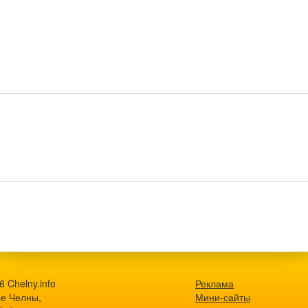
 Chelny.info
Реклама
е Челны,
Мини-сайты