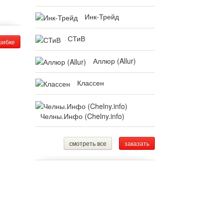
Инк-Трейд
СТиВ
шибке
Аллюр (Allur)
Классен
Челны.Инфо (Chelny.info)
смотреть все
заказать