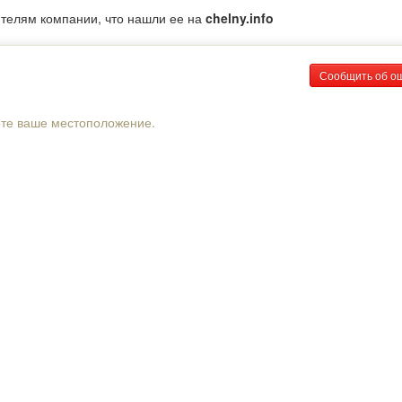
ителям компании, что нашли ее на
chelny.info
Сообщить об о
рте ваше местоположение.