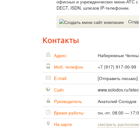
офисных и учрежденческих мини-АТС с
DECT, ISDN, шлюзов IP-телефонии.
Созд
Контакты
Адрес
Набережные Челн
Моб. телефон
+7 (917) 917-00-99
E-mail
[Отправить письмо]
Сайт
www.solodov.ru/tele
Руководитель
Анатолий Солодов
Время работы
пн.-пт. 08:00 — 17:
На карте
смотреть располож