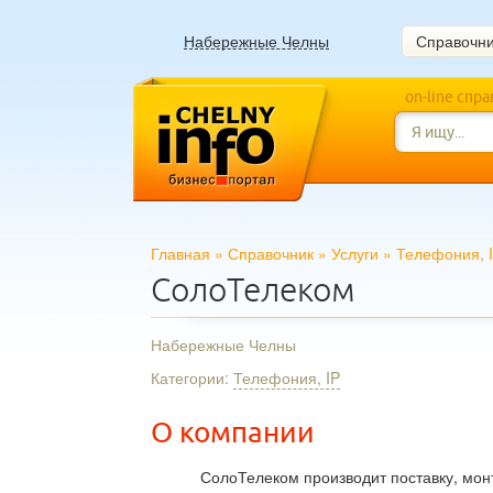
Набережные Челны
Справочн
on-line спр
Главная
»
Справочник
»
Услуги
»
Телефония, 
СолоТелеком
Набережные Челны
Категории:
Телефония, IP
О компании
СолоТелеком производит поставку, мон