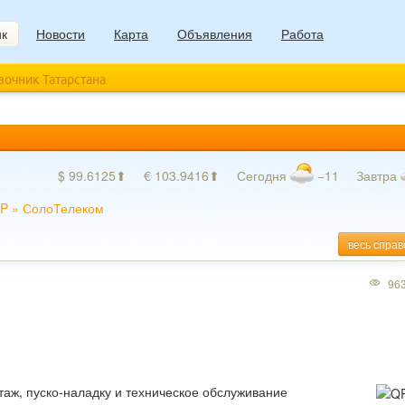
ик
Новости
Карта
Объявления
Работа
авочник Татарстана
$ 99.6125⬆
€ 103.9416⬆
Сегодня
−11
Завтра
IP
»
СолоТелеком
весь справ
96
таж, пуско-наладку и техническое обслуживание