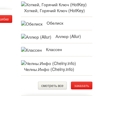
Хоткей, Горячий Ключ (HotKey)
шибке
Обелиск
Аллюр (Allur)
Классен
Челны.Инфо (Chelny.info)
смотреть все
заказать