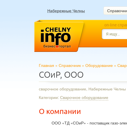
Набережные Челны
Справочн
on-line спр
Главная
»
Справочник
»
Оборудование
»
Свар
СОиР, ООО
сварочное оборудование, Набережные Челны
Категории:
Сварочное оборудование
О компании
ООО «ТД «СОиР» - поставщик газо-эле