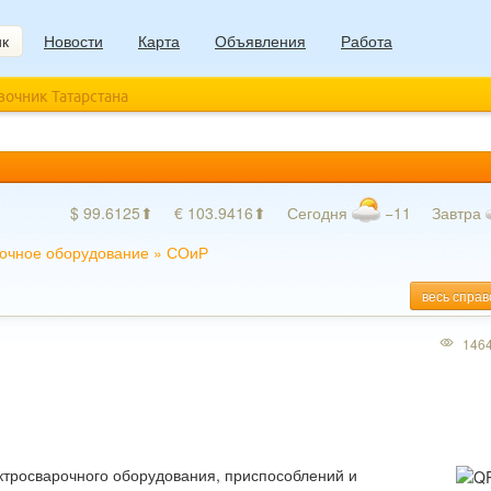
ик
Новости
Карта
Объявления
Работа
авочник Татарстана
$ 99.6125⬆
€ 103.9416⬆
Сегодня
−11
Завтра
очное оборудование
»
СОиР
весь справ
146
ктросварочного оборудования, приспособлений и