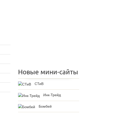
Новые мини-сайты
СТиВ
Инк-Трейд
Бомбей