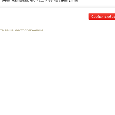
ителям компании, что нашли ее на
chelny.info
Сообщить об о
рте ваше местоположение.