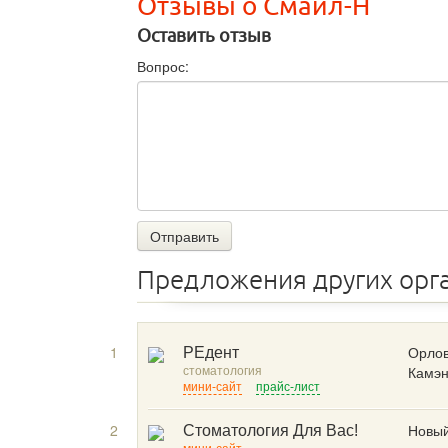
Отзывы о Смайл-Н
Оставить отзыв
Вопрос:
Отправить
Предложения других орг
1
Орлов
РЕдент
стоматология
Камэн
мини-сайт
прайс-лист
2
Новый
Стоматология Для Вас!