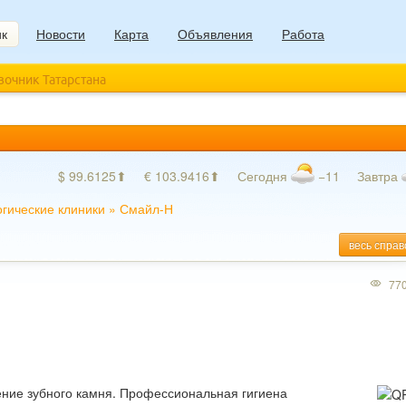
ик
Новости
Карта
Объявления
Работа
авочник Татарстана
$ 99.6125⬆
€ 103.9416⬆
Сегодня
−11
Завтра
гические клиники
»
Смайл-Н
весь справ
77
ение зубного камня. Профессиональная гигиена