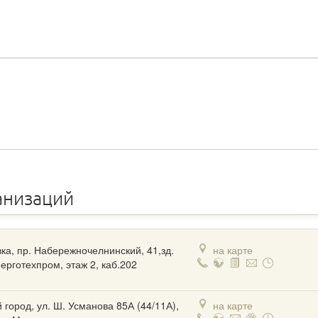
анизаций
ка, пр. Набережночелнинский, 41,зд.
на карте
ерготехпром, этаж 2, каб.202
 город, ул. Ш. Усманова 85А (44/11А),
на карте