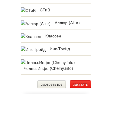
СТиВ
Аллюр (Allur)
Классен
Инк-Трейд
Челны.Инфо (Chelny.info)
смотреть все
заказать