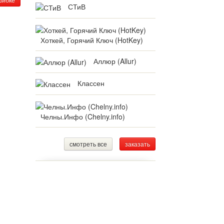
СТиВ
Хоткей, Горячий Ключ (HotKey)
Аллюр (Allur)
Классен
Челны.Инфо (Chelny.info)
смотреть все
заказать