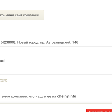
ать мини сайт компании
ы
(
423800
),
Новый город, пр. Автозаводский, 146
axi
ение
ителям компании, что нашли ее на
chelny.info
Сообщить об о