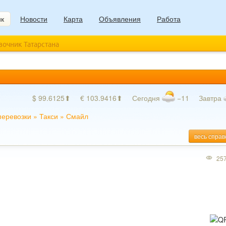
ик
Новости
Карта
Объявления
Работа
авочник Татарстана
$ 99.6125⬆
€ 103.9416⬆
Сегодня
−11
Завтра
перевозки
»
Такси
»
Смайл
весь справ
25