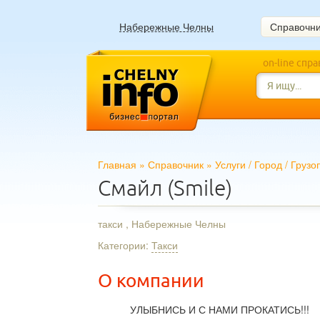
Набережные Челны
Справочн
on-line спр
Главная
»
Справочник
»
Услуги
/
Город
/
Грузо
Смайл (Smile)
такси , Набережные Челны
Категории:
Такси
О компании
УЛЫБНИСЬ И С НАМИ ПРОКАТИСЬ!!!