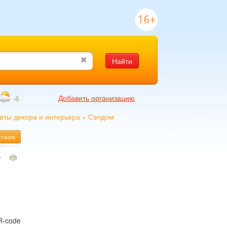
16+
Найти
Добавить организацию
-6
еты декора и интерьера
»
Сэлдом
очник
7