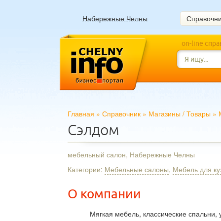
Набережные Челны
Справочн
on-line спр
Главная
»
Справочник
»
Магазины
/
Товары
»
Сэлдом
мебельный салон, Набережные Челны
Категории:
Мебельные салоны
,
Мебель для ку
О компании
Мягкая мебель, классические спальни,