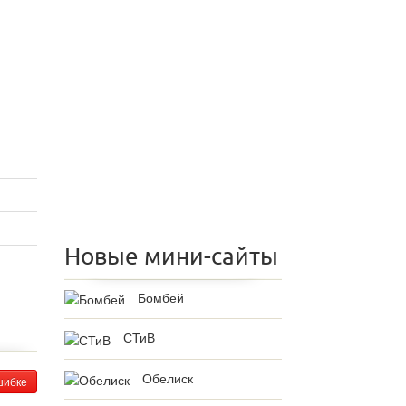
Новые мини-сайты
Бомбей
СТиВ
Обелиск
шибке