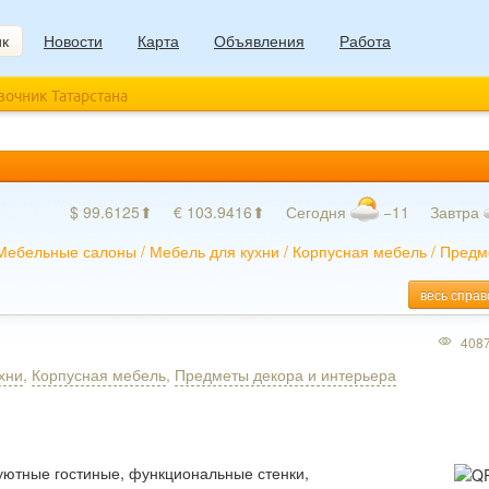
ик
Новости
Карта
Объявления
Работа
авочник Татарстана
$ 99.6125⬆
€ 103.9416⬆
Сегодня
−11
Завтра
Мебельные салоны
/
Мебель для кухни
/
Корпусная мебель
/
Предм
весь справ
408
хни
,
Корпусная мебель
,
Предметы декора и интерьера
 уютные гостиные, функциональные стенки,