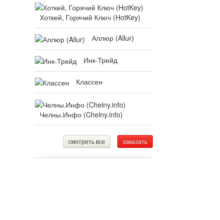
Хоткей, Горячий Ключ (HotKey)
Аллюр (Allur)
Инк-Трейд
Классен
Челны.Инфо (Chelny.info)
смотреть все
заказать