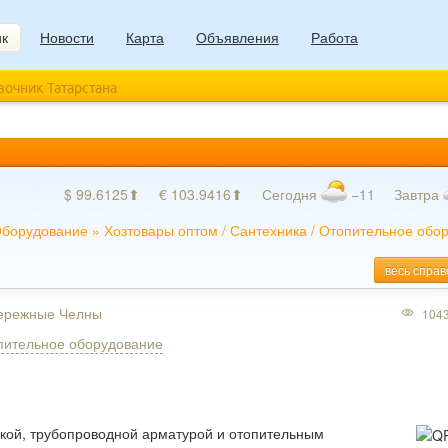
ик
Новости
Карта
Объявления
Работа
авочник Татарстана
$ 99.6125⬆
€ 103.9416⬆
Сегодня
−11
Завтра
борудование
»
Хозтовары оптом
/
Сантехника
/
Отопительное обо
весь справ
бережные Челны
104
пительное оборудование
кой, трубопроводной арматурой и отопительным