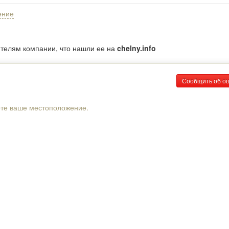
ение
ителям компании, что нашли ее на
chelny.info
Сообщить об о
рте ваше местоположение.