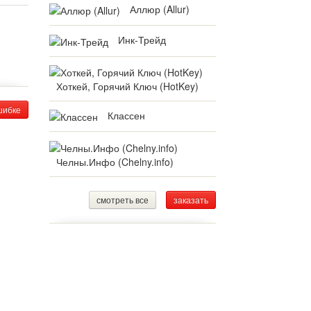
Аллюр (Allur)
Инк-Трейд
Хоткей, Горячий Ключ (HotKey)
шибке
Классен
Челны.Инфо (Chelny.info)
смотреть все
заказать