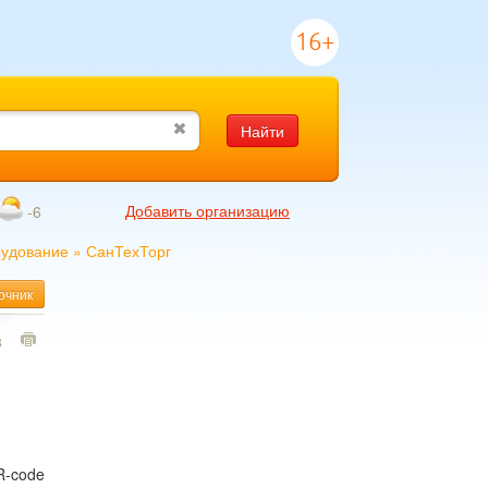
16+
Найти
Добавить организацию
-6
рудование
»
СанТехТорг
очник
3