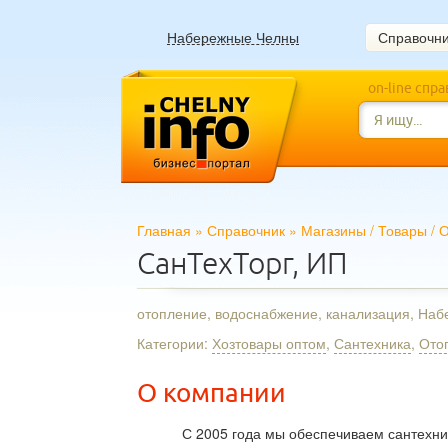
Набережные Челны
Справочн
on-line спр
Главная
»
Справочник
»
Магазины
/
Товары
/
О
СанТехТорг, ИП
отопление, водоснабжение, канализация, На
Категории:
Хозтовары оптом
,
Сантехника
,
Ото
О компании
С 2005 года мы обеспечиваем сантехни