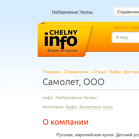
Набережные Челны
Справочн
on-line спр
Главная
»
Справочник
»
Отдых
/
Кафе, рестор
Самолет, ООО
кафе, Набережные Челны
Категории:
Кафе
,
Банкетные залы
О компании
Русская, европейская кухня. Детский уг