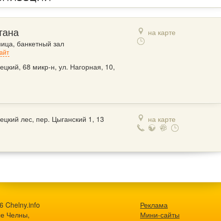
тана
на карте
ница, банкетный зал
айт
ецкий, 68 микр-н, ул. Нагорная, 10,
1
ецкий лес, пер. Цыганский 1, 13
на карте
 Chelny.info
Реклама
е Челны,
Мини-сайты