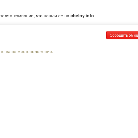
ителям компании, что нашли ее на
chelny.info
Сообщить об о
рте ваше местоположение.