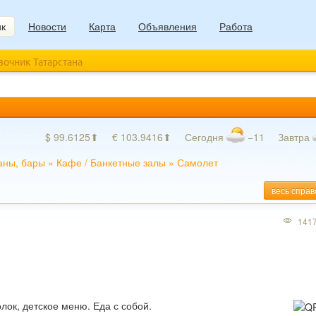
ик
Новости
Карта
Объявления
Работа
авочник Татарстана
$ 99.6125⬆
€ 103.9416⬆
Сегодня
−11
Завтра
аны, бары
»
Кафе
/
Банкетные залы
»
Самолет
весь справ
141
олок, детское меню. Еда с собой.