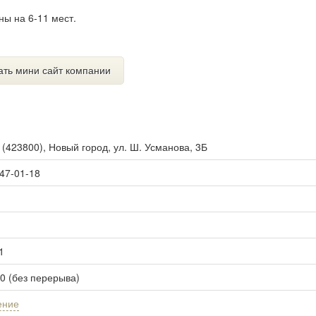
ны на 6-11 мест.
ать мини сайт компании
ы
(
423800
),
Новый город, ул. Ш. Усманова, 3Б
 47-01-18
1
00 (без перерыва)
ение