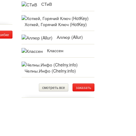
СТиВ
Хоткей, Горячий Ключ (HotKey)
шибке
Аллюр (Allur)
Классен
Челны.Инфо (Chelny.info)
смотреть все
заказать