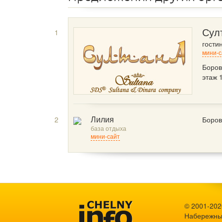
1
Сул
гости
мини-с
Боров
этаж 
2
Боров
Лилия
база отдыха
мини-сайт
© 2001-2026
Набережны