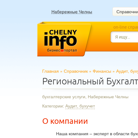
Набережные Челны
Справочн
on-line спр
Главная
»
Справочник
»
Финансы
»
Аудит, бух
Региональный Бухгал
бухгалтерские услуги, Набережные Челны
Категории:
Аудит, бухучет
О компании
Наша компания – эксперт в области бу