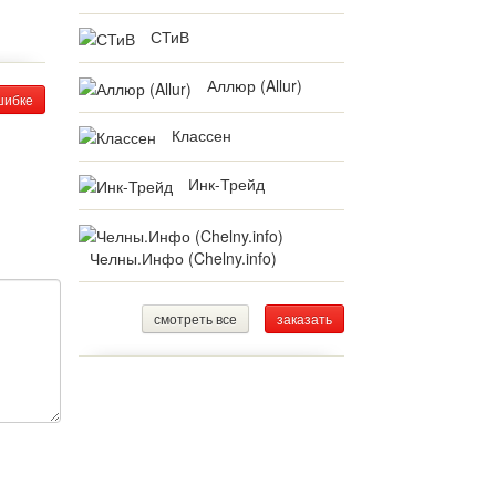
СТиВ
Аллюр (Allur)
шибке
Классен
Инк-Трейд
Челны.Инфо (Chelny.info)
смотреть все
заказать