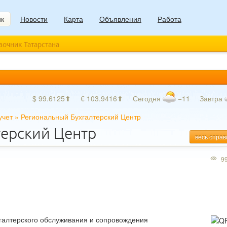
ик
Новости
Карта
Объявления
Работа
авочник Татарстана
$ 99.6125⬆
€ 103.9416⬆
Сегодня
−11
Завтра
учет
»
Региональный Бухгалтерский Центр
терский Центр
весь справ
9
хгалтерского обслуживания и сопровождения