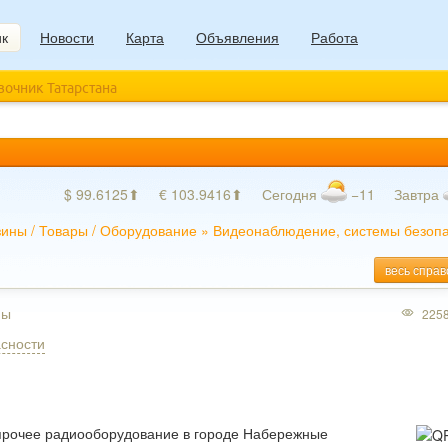
ик
Новости
Карта
Объявления
Работа
авочник Татарстана
$ 99.6125⬆
€ 103.9416⬆
Сегодня
−11
Завтра
зины
/
Товары
/
Оборудование
»
Видеонаблюдение, системы безоп
весь справ
ны
225
сности
 прочее радиооборудование в городе Набережные