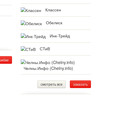
Классен
Обелиск
Инк-Трейд
СТиВ
шибке
Челны.Инфо (Chelny.info)
смотреть все
заказать