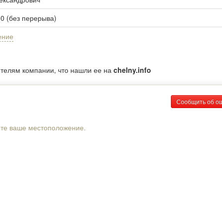
00 (без перерыва)
ение
ителям компании, что нашли ее на
chelny.info
Сообщить об о
рте ваше местоположение.