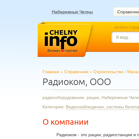
Набережные Челны
Справочн
on-line спр
Главная
»
Справочник
»
Строительство
/
Мага
Радиоком, ООО
радиооборудование, рации, Набережные Чел
Категории:
Видеонаблюдение, системы безопа
О компании
Радиоком - это рации, радиостанции и