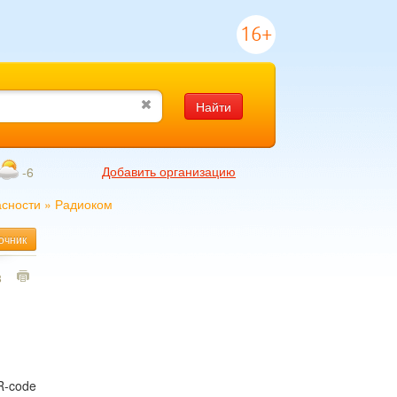
16+
Найти
Добавить организацию
-6
асности
»
Радиоком
очник
8