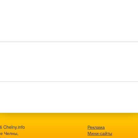
 Chelny.info
Реклама
е Челны,
Мини-сайты