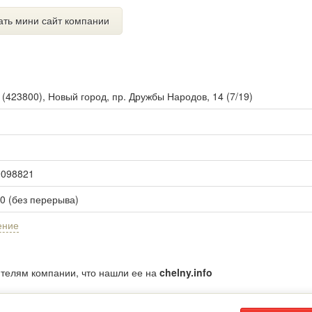
ать мини сайт компании
ы
(
423800
),
Новый город, пр. Дружбы Народов, 14 (7/19)
19098821
00 (без перерыва)
ение
ителям компании, что нашли ее на
chelny.info