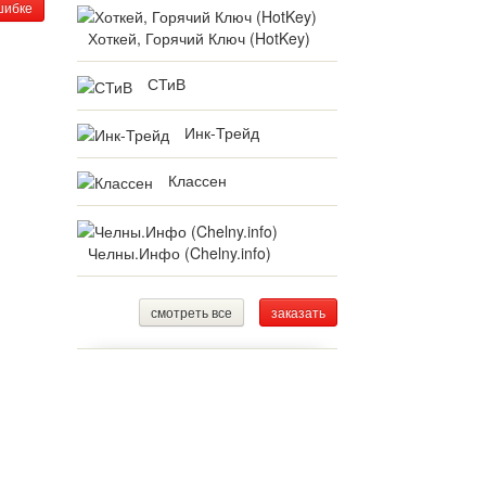
шибке
Хоткей, Горячий Ключ (HotKey)
СТиВ
Инк-Трейд
Классен
Челны.Инфо (Chelny.info)
смотреть все
заказать