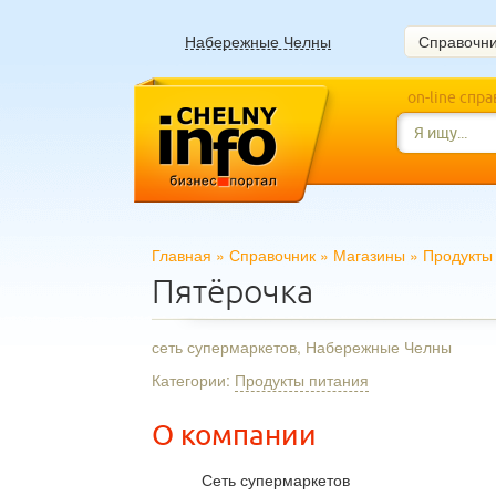
Набережные Челны
Справочн
on-line спр
Главная
»
Справочник
»
Магазины
»
Продукты
Пятёрочка
сеть супермаркетов, Набережные Челны
Категории:
Продукты питания
О компании
Сеть супермаркетов