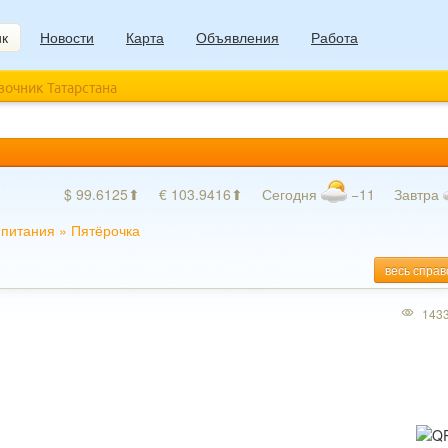
ик
Новости
Карта
Объявления
Работа
авочник Татарстана
$ 99.6125⬆
€ 103.9416⬆
Сегодня
−11
Завтра
 питания
»
Пятёрочка
весь справ
143