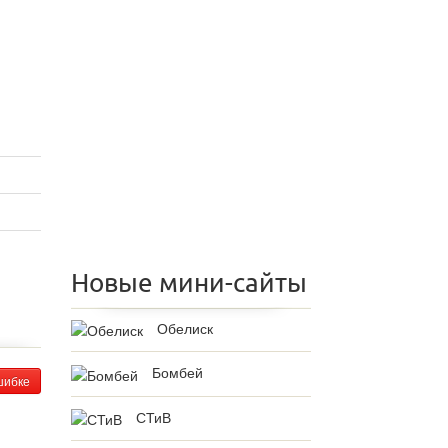
Новые мини-сайты
Обелиск
Бомбей
шибке
СТиВ