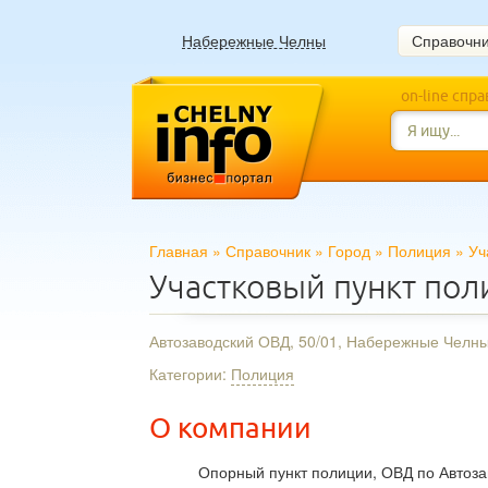
Набережные Челны
Справочн
on-line спр
Главная
»
Справочник
»
Город
»
Полиция
»
Уч
Участковый пункт по
Автозаводский ОВД, 50/01, Набережные Челн
Категории:
Полиция
О компании
Опорный пункт полиции, ОВД по Автоз