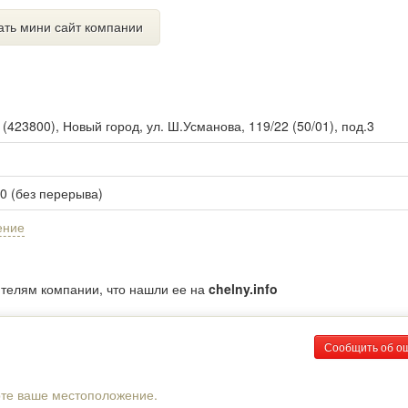
ать мини сайт компании
ы
(
423800
),
Новый город, ул. Ш.Усманова, 119/22 (50/01), под.3
00 (без перерыва)
ение
ителям компании, что нашли ее на
chelny.info
Сообщить об о
рте ваше местоположение.