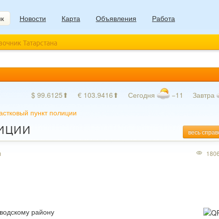
ик
Новости
Карта
Объявления
Работа
авочник Татарстана
$ 99.6125⬆
€ 103.9416⬆
Сегодня
−11
Завтра
астковый пункт полиции
лиции
весь справ
ы
180
аводскому району