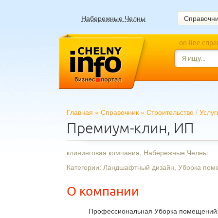
Набережные Челны
Справочн
on-line спр
Главная
»
Справочник
»
Строительство
/
Услуг
Премиум-клин, ИП
клининговая компания, Набережные Челны
Категории:
Ландшафтный дизайн
,
Уборка пом
О компании
Профессиональная Уборка помещений