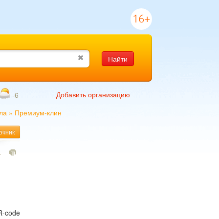
16+
Найти
Добавить организацию
-6
кла
»
Премиум-клин
очник
4