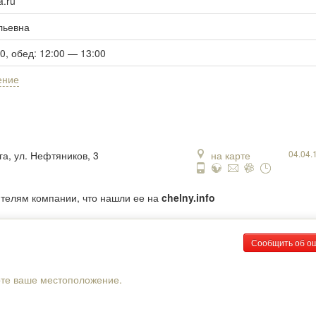
.ru
льевна
00, обед: 12:00 — 13:00
ение
04.04.
га, ул. Нефтяников, 3
на карте
ителям компании, что нашли ее на
chelny.info
Сообщить об о
рте ваше местоположение.