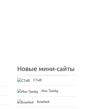
Новые мини-сайты
СТиВ
Инк-Трейд
Бомбей