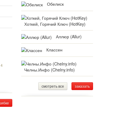
Обелиск
Хоткей, Горячий Ключ (HotKey)
Аллюр (Allur)
Классен
14
Челны.Инфо (Chelny.info)
смотреть все
заказать
шибке