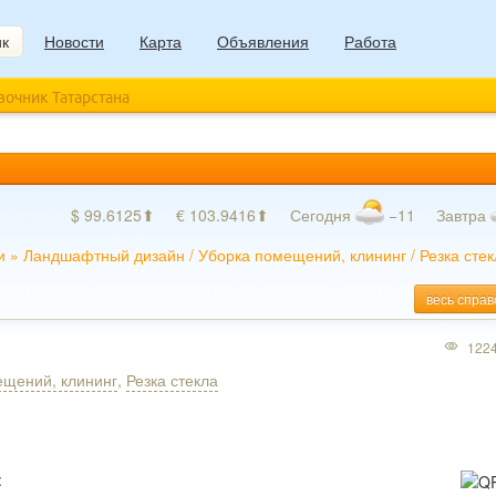
ик
Новости
Карта
Объявления
Работа
авочник Татарстана
$ 99.6125⬆
€ 103.9416⬆
Сегодня
−11
Завтра
и
»
Ландшафтный дизайн
/
Уборка помещений, клининг
/
Резка сте
весь справ
122
ещений, клининг
,
Резка стекла
: