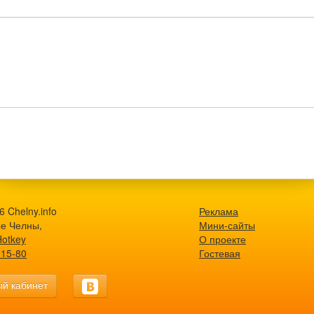
 Chelny.info
Реклама
е Челны,
Мини-сайты
Hotkey
О проекте
-15-80
Гостевая
й кабинет