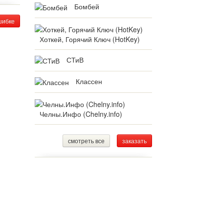
Бомбей
шибке
Хоткей, Горячий Ключ (HotKey)
СТиВ
Классен
Челны.Инфо (Chelny.info)
смотреть все
заказать