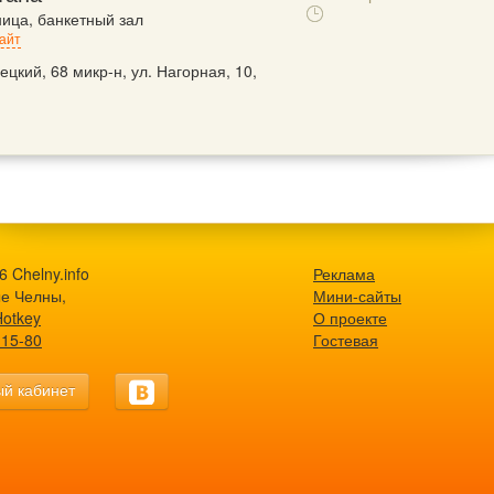
ница, банкетный зал
айт
ецкий, 68 микр-н, ул. Нагорная, 10,
1
 Chelny.info
Реклама
е Челны,
Мини-сайты
Hotkey
О проекте
-15-80
Гостевая
й кабинет