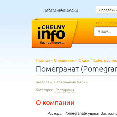
Набережные Челны
Справочн
on-line спр
Главная
»
Справочник
»
Отдых
/
Кафе, рестор
Помегранат (Pomegran
ресторан, Набережные Челны
Категории:
Рестораны
О компании
Ресторан Pomegranate удивит Вас разн