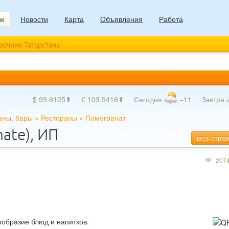
ик
Новости
Карта
Объявления
Работа
авочник Татарстана
$ 99.6125⬆
€ 103.9416⬆
Сегодня
−11
Завтра
аны, бары
»
Рестораны
»
Помегранат
ate), ИП
весь справ
207
ообразие блюд и напитков.