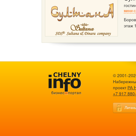
гости
мини-с
Боров
этаж 
© 2001-2026
Набережны
проект
РА 
+7 917 880
Личны