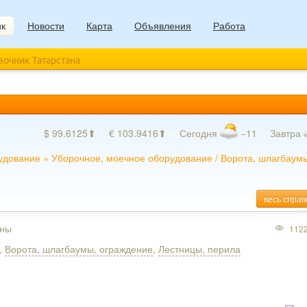
ик
Новости
Карта
Объявления
Работа
авочник Татарстана
$ 99.6125⬆
€ 103.9416⬆
Сегодня
−11
Завтра
удование
»
Уборочное, моечное оборудование
/
Ворота, шлагбаум
весь справ
лны
112
,
Ворота, шлагбаумы, ограждение
,
Лестницы, перила