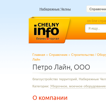
Набережные Челны
Справочн
on-line спр
Главная
»
Справочник
»
Строительство
/
Обор
Лайн
Петро Лайн, ООО
благоустройство территорий, Набережные Че
Категории:
Уборочное, моечное оборудование
О компании