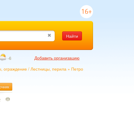
16+
Найти
Добавить организацию
-6
ы, ограждение
/
Лестницы, перила
»
Петро
очник
2