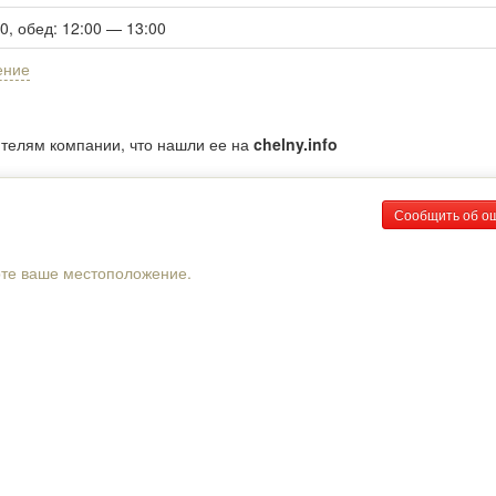
00, обед: 12:00 — 13:00
ение
ителям компании, что нашли ее на
chelny.info
Сообщить об о
рте ваше местоположение.