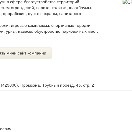
и в сфере благоустройства территорий:
истем ограждений; ворота, калитки, шлагбаумы.
 прорабские, пункты охраны, санитарные
усели, игровые комплексы, спортивные городки.
и, урны, навесы, обустройство парковочных мест.
ать мини сайт компании
ы
(
423800
),
Промзона, Трубный проезд, 45, стр. 2
геевич