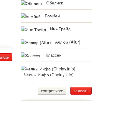
Обелиск
Бомбей
Инк-Трейд
Аллюр (Allur)
Классен
шибке
Челны.Инфо (Chelny.info)
смотреть все
заказать