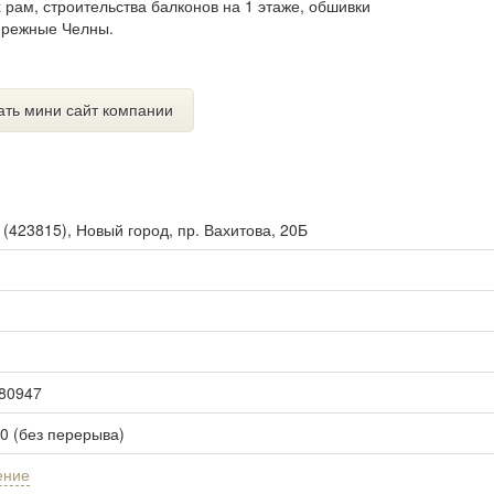
рам, строительства балконов на 1 этаже, обшивки
бережные Челны.
ать мини сайт компании
ы
(
423815
),
Новый город, пр. Вахитова, 20Б
780947
00 (без перерыва)
ение