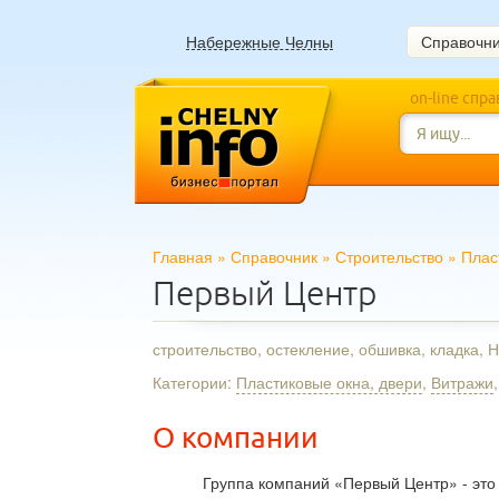
Набережные Челны
Справочн
on-line спр
Главная
»
Справочник
»
Строительство
»
Плас
Первый Центр
строительство, остекление, обшивка, кладка,
Категории:
Пластиковые окна, двери
,
Витражи
О компании
Группа компаний «Первый Центр» - это