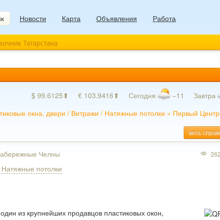
ик
Новости
Карта
Объявления
Работа
авочник Татарстана
$ 99.6125⬆
€ 103.9416⬆
Сегодня
−11
Завтра
тиковые окна, двери
/
Витражи
/
Натяжные потолки
»
Первый Центр
весь справ
 Набережные Челны
26
,
Натяжные потолки
 один из крупнейших продавцов пластиковых окон,