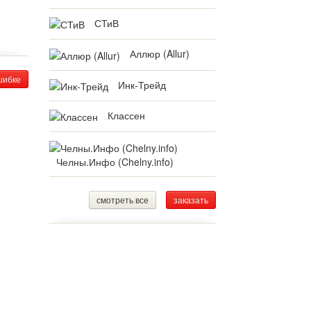
СТиВ
Аллюр (Allur)
шибке
Инк-Трейд
Классен
Челны.Инфо (Chelny.info)
смотреть все
заказать