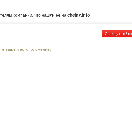
ителям компании, что нашли ее на
chelny.info
Сообщить об о
рте ваше местоположение.