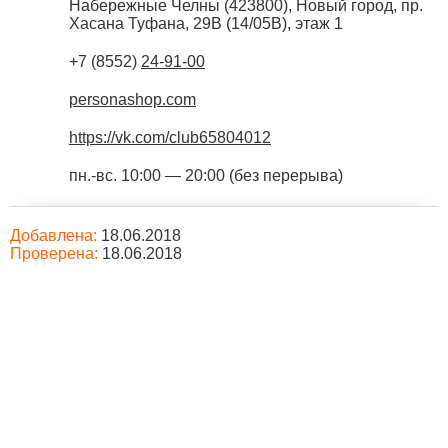
Набережные Челны
(
423800
),
Новый город, пр.
Хасана Туфана, 29В (14/05В), этаж 1
+7 (8552)
24-91-00
personashop.com
https://vk.com/club65804012
пн.-вс. 10:00 — 20:00 (без перерыва)
Добавлена:
18.06.2018
Проверена:
18.06.2018