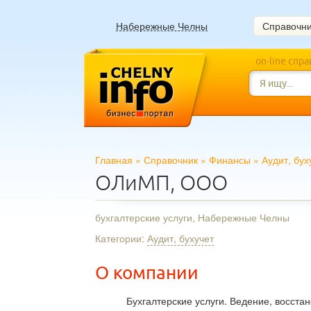
Набережные Челны
Справочн
on-line спр
Главная
»
Справочник
»
Финансы
»
Аудит, бух
ОЛиМП, ООО
бухгалтерские услуги, Набережные Челны
Категории:
Аудит, бухучет
О компании
Бухгалтерские услуги. Ведение, восста