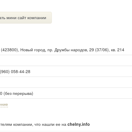
ать мини сайт компании
ы
(
423800
),
Новый город, пр. Дружбы народов, 29 (37/06), кв. 214
 (960) 058-44-28
00 (без перерыва)
ение
ителям компании, что нашли ее на
chelny.info