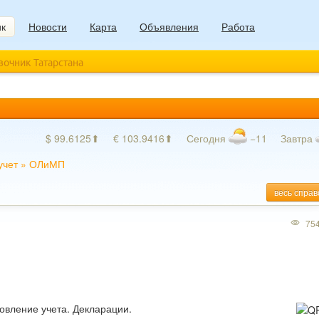
ик
Новости
Карта
Объявления
Работа
авочник Татарстана
$ 99.6125⬆
€ 103.9416⬆
Сегодня
−11
Завтра
учет
»
ОЛиМП
весь справ
75
новление учета. Декларации.