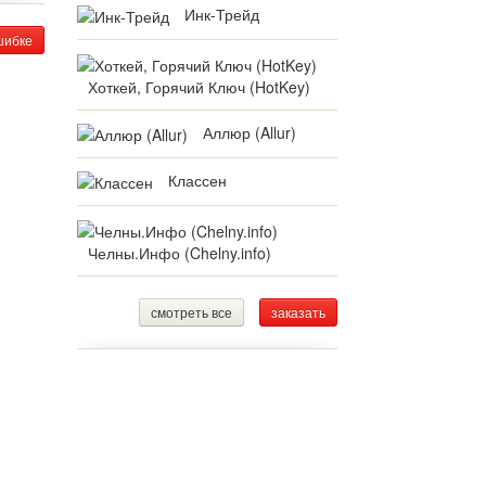
Инк-Трейд
шибке
Хоткей, Горячий Ключ (HotKey)
Аллюр (Allur)
Классен
Челны.Инфо (Chelny.info)
смотреть все
заказать