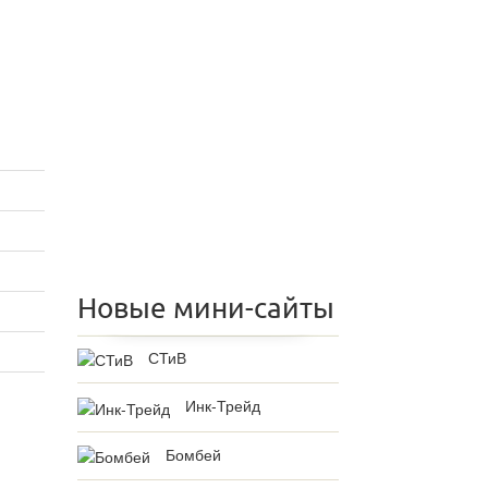
Новые мини-сайты
СТиВ
Инк-Трейд
Бомбей