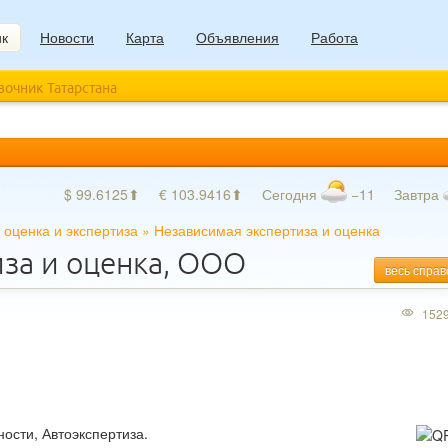
ик
Новости
Карта
Объявления
Работа
авочник Татарстана
$ 99.6125⬆
€ 103.9416⬆
Сегодня
−11
Завтра
оценка и экспертиза
»
Независимая экспертиза и оценка
за и оценка, ООО
весь справ
152
ости, Автоэкспертиза.