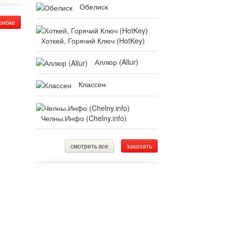
Обелиск
шибке
Хоткей, Горячий Ключ (HotKey)
Аллюр (Allur)
Классен
Челны.Инфо (Chelny.info)
смотреть все
заказать