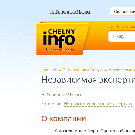
Набережные Челны
Справочн
on-line спр
Главная
»
Справочник
»
Услуги
»
Независимая 
Независимая эксперти
Набережные Челны
Категории:
Независимая оценка и экспертиза
О компании
Автоэкспертное бюро. Оценка собственн