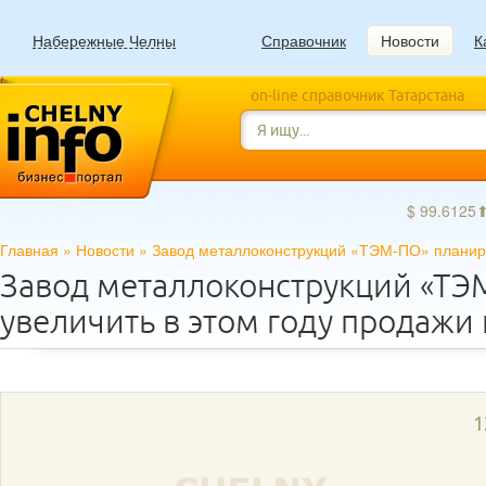
Набережные Челны
Справочник
Новости
К
on-line справочник Татарстана
$ 99.6125
Главная
»
Новости
»
Завод металлоконструкций «ТЭМ-ПО» планируе
Завод металлоконструкций «ТЭ
увеличить в этом году продажи 
1