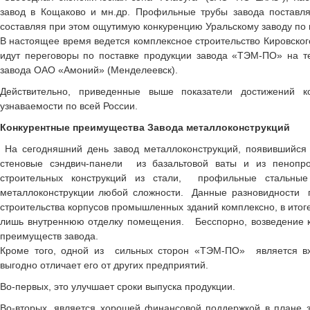
завод в Кощаково и мн.др. Профильные трубы завода поставля
составляя при этом ощутимую конкуренцию Уральскому заводу по 
В настоящее время ведется комплексное строительство Кировског
идут переговоры по поставке продукции завода «ТЭМ-ПО» на т
завода ОАО «Амоний» (Менделеевск).
Действительно, приведенные выше показатели достижений ко
узнаваемости по всей России.
Конкурентные преимущества Завода металлоконструкций
На сегодняшний день завод металлоконструкций, появившийся 
стеновые сэндвич-панели из базальтовой ваты и из пенопро
строительных конструкций из стали, профильные стальные
металлоконструкции любой сложности. Данные разновидност
строительства корпусов промышленных зданий комплексно, в итоге
лишь внутреннюю отделку помещения. Бесспорно, возведение ко
преимуществ завода.
Кроме того, одной из сильных сторон «ТЭМ-ПО» является вхо
выгодно отличает его от других предприятий.
Во-первых, это улучшает сроки выпуска продукции.
Во-вторых, является хорошей финансовой поддержкой в плане з