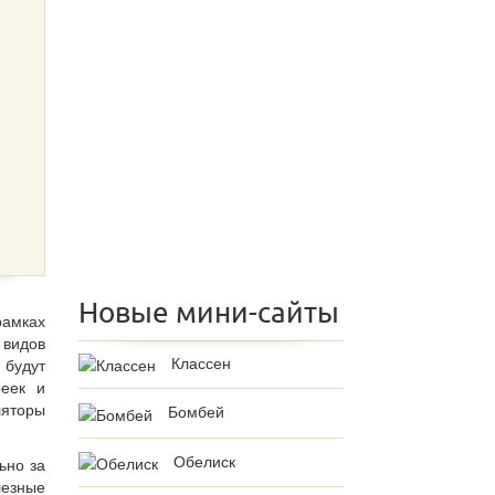
Новые мини-сайты
рамках
 видов
Классен
 будут
реек и
ляторы
Бомбей
Обелиск
ьно за
лезные