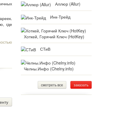
ричных
Аллюр (Allur)
Инк-Трейд
ареек.
ю, где
Хоткей, Горячий Ключ (HotKey)
ностью
СТиВ
Челны.Инфо (Chelny.info)
смотреть все
заказать
енту