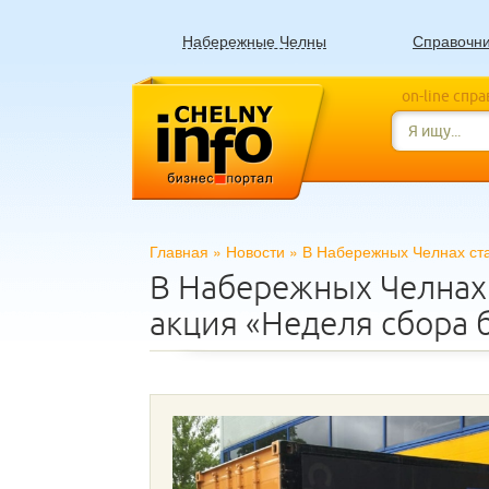
Набережные Челны
Справочн
on-line спр
Главная
»
Новости
»
В Набережных Челнах ста
В Набережных Челнах 
акция «Неделя сбора 