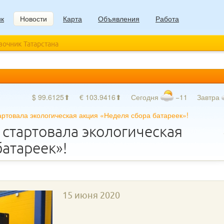
ик
Новости
Карта
Объявления
Работа
авочник Татарстана
$ 99.6125⬆
€ 103.9416⬆
Сегодня
−11
Завтра
ртовала экологическая акция «Неделя сбора батареек»!
стартовала экологическая
батареек»!
15 июня 2020