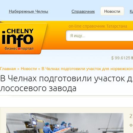
Набережные Челны
Справочник
Новости
К
on-line справочник Татарстана
$ 99.6125
Главная
»
Новости
»
В Челнах подготовили участок для норвежског
В Челнах подготовили участок 
лососевого завода
2
Ф