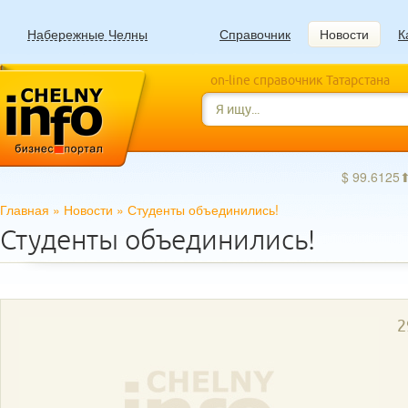
Набережные Челны
Справочник
Новости
К
on-line справочник Татарстана
$ 99.6125
Главная
»
Новости
»
Студенты объединились!
Студенты объединились!
2