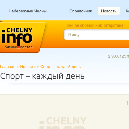
Набережные Челны
Справочник
Новости
К
on-line справочник Татарстана
$ 99.6125
Главная
»
Новости
»
Спорт – каждый день
Спорт – каждый день
1