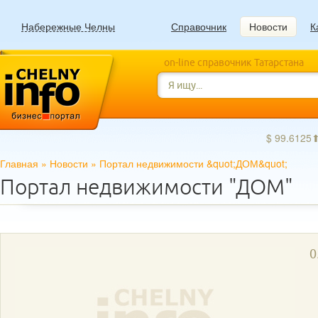
Набережные Челны
Справочник
Новости
К
on-line справочник Татарстана
$ 99.6125
Главная
»
Новости
»
Портал недвижимости &quot;ДОМ&quot;
Портал недвижимости "ДОМ"
0