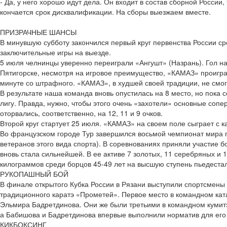
- Да, у него хорошо идут дела. Он входит в состав сборной России, 
кончается срок дисквалификации. На сборы выезжаем вместе.
ПРИЗРАЧНЫЕ ШАНСЫ
В минувшую субботу закончился первый круг первенства России с
заключительные игры на выезде.
5 июля челнинцы уверенно переиграли «Ангушт» (Назрань). Гол на 
Пятигорске, несмотря на игровое преимущество, «КАМАЗ» проиграл
минуте со штрафного. «КАМАЗ», в худшей своей традиции, не смог
В результате наша команда вновь опустилась на 8 место, но пока
лигу. Правда, нужно, чтобы этого очень «захотели» основные сопе
оторвались, соответственно, на 12, 11 и 9 очков.
Второй круг стартует 25 июля. «КАМАЗ» на своем поле сыграет с
Во французском городе Тур завершился восьмой чемпионат мира п
ветеранов этого вида спорта). В соревнованиях приняли участие б
вновь стала сильнейшей. В ее активе 7 золотых, 11 серебряных и 
килограммов среди борцов 45-49 лет на высшую ступень пьедеста
РУКОПАШНЫЙ БОЙ
В финале открытого Кубка России в Рязани выступили спортсмены
традиционного каратэ «Прометей». Первое место в командном кат
Эльмира Бадретдинова. Они же были третьими в командном кумитэ
а Бабишова и Бадретдинова впервые выполнили норматив для его
КИКБОКСИНГ