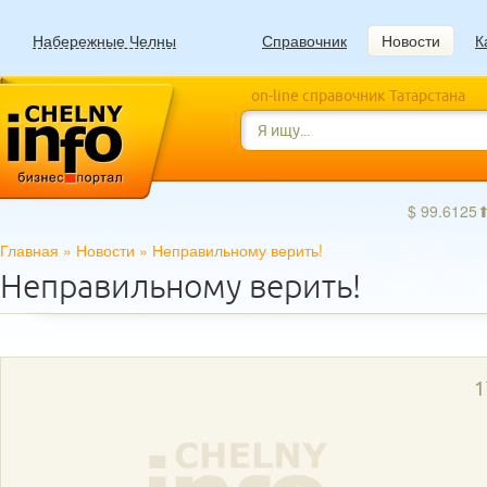
Набережные Челны
Справочник
Новости
К
on-line справочник Татарстана
$ 99.6125
Главная
»
Новости
»
Неправильному верить!
Неправильному верить!
1