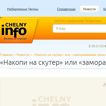
Набережные Челны
Справочник
Новости
К
on-line справочник Татарстана
$ 99.6125
Главная
»
Новости
»
«Накопи на скутер» или «замораживаем цены
«Накопи на скутер» или «замо
2