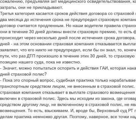
сожалению, предъявляя акт медицинского освидетельствования, 
затраты, они не прикладывают.
Третья категория касается сроков действия договора со страховой
два месяца до истечения срока не предупредил страховую компанию
договор считается продленным. Но наши водители правила страхов
они в течение 30 дней должны внести страховую премию, то есть ф
происходит через несколько дней после истечения срока договора
дней - на этом основании страховая компания отказывается выпла
заявляет, что его никто не предупредил, если бы он знал, то, кон
пути, что раз ДТП произошло в течение этих 30 дней, то страхову
позицию нашего суда, пока не известно.
- Значит, можно попытаться оспорить и действия ГАИ, которая нак
дней страховой полис?
- Пока это спорный вопрос, судебная практика только нарабатывае
транспортным средством лицом, не внесенным в страховой полис. 
страховая компания отказывает в выплате страхового возмещения
включен в страховой полис. Здесь мы исходим из закона, где огов
средством другому лицу, не включенному в страховой полис, не яв
возмещения. То есть, взыскиваем. И, вроде бы, Верховный суд РТ 
делам практика немножко другая. Поэтому, наверное, все точки на