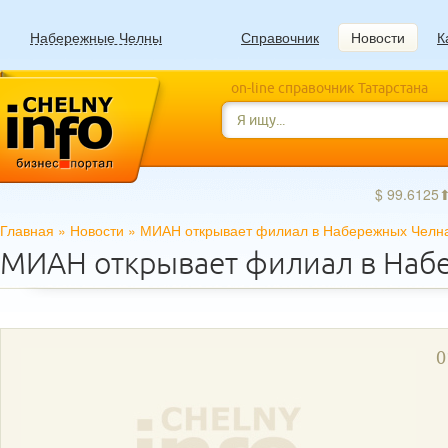
Набережные Челны
Справочник
Новости
К
on-line справочник Татарстана
$ 99.6125
Главная
»
Новости
»
МИАН открывает филиал в Набережных Челн
МИАН открывает филиал в Наб
0