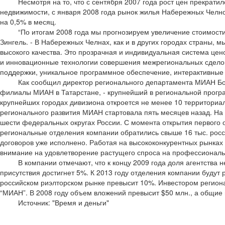
Несмотря на то, что с сентября 2007 года рост цен прекрати
недвижимости, с января 2008 года рынок жилья Набережных Челн
на 0,5% в месяц.
“По итогам 2008 года мы прогнозируем увеличение стоимости
Зингель. - В Набережных Челнах, как и в других городах страны, 
высокого качества. Это прозрачная и индивидуальная система цен
и инновационные технологии совершения межрегиональных сделок
поддержки, уникальное программное обеспечение, интерактивные 
Как сообщил директор регионального департамента МИАН Бор
филиалы МИАН в Татарстане, - крупнейший в региональной програ
крупнейших городах дивизиона откроется не менее 10 территориа
регионального развития МИАН стартовала пять месяцев назад. На
шести федеральных округах России. С момента открытия первого
региональные отделения компании обратились свыше 16 тыс. росс
договоров уже исполнено. Работая на высококонкурентных рынка
внимание на удовлетворение растущего спроса на профессиональн
В компании отмечают, что к концу 2009 года доля агентства
присутствия достигнет 5%. К 2013 году отделения компании будут 
российском риэлторском рынке превысит 10%. Инвестором регион
“МИАН”. В 2008 году объем вложений превысит $50 млн., а общие 
Источник:
"Время и деньги"