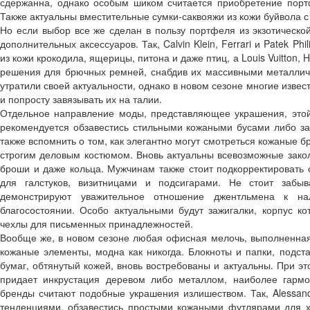
сдержанна, однако особым шиком считается приобретение порт
Также актуальны вместительные сумки-саквояжи из кожи буйвола 
Но если выбор все же сделан в пользу портфеля из экзотической
дополнительных аксессуаров. Так, Calvin Klein, Ferrari и Patek P
из кожи крокодила, ящерицы, питона и даже птиц, а Louis Vuitton
решения для брючных ремней, снабдив их массивными металлич
утратили своей актуальности, однако в новом сезоне многие изве
и попросту завязывать их на талии.
Отдельное направление моды, представляющее украшения, это
рекомендуется обзавестись стильными кожаными бусами либо 
также вспомнить о том, как элегантно могут смотреться кожаные б
строгим деловым костюмом. Вновь актуальны всевозможные закол
броши и даже кольца. Мужчинам также стоит подкорректировать
для галстуков, визитницами и подсигарами. Не стоит забы
демонстрируют уважительное отношение джентльмена к на
благосостоянии. Особо актуальными будут зажигалки, корпус к
чехлы для письменных принадлежностей.
Вообще же, в новом сезоне любая офисная мелочь, выполненна
кожаные элементы, модна как никогда. Блокноты и папки, подс
бумаг, обтянутый кожей, вновь востребованы и актуальны. При 
придает инкрустация деревом либо металлом, наиболее гармо
бренды считают подобные украшения излишеством. Так, Alessand
тенденциями, обзавестись простыми кожаными футлярами для хр