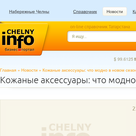
Набережные Челны
Справочник
Новости
К
on-line справочник Татарстана
$ 99.6125
Главная
»
Новости
»
Кожаные аксессуары: что модно в новом сезо
Кожаные аксессуары: что модно
2